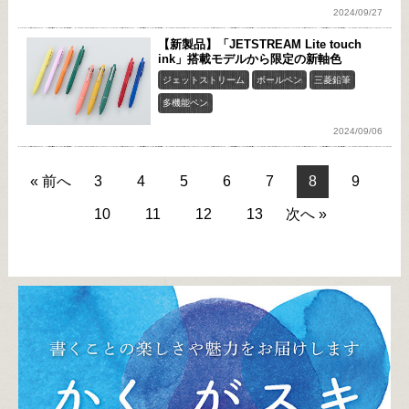
2024/09/27
【新製品】「JETSTREAM Lite touch
ink」搭載モデルから限定の新軸色
ジェットストリーム
ボールペン
三菱鉛筆
多機能ペン
2024/09/06
« 前へ
3
4
5
6
7
8
9
10
11
12
13
次へ »