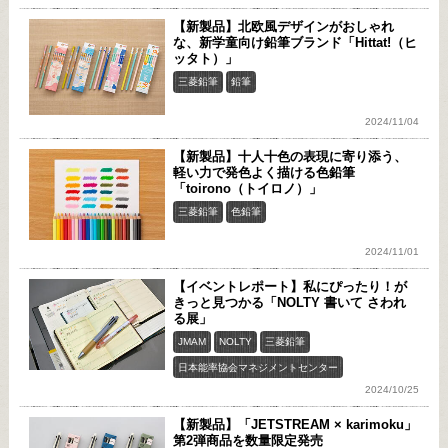
【新製品】北欧風デザインがおしゃれ
な、新学童向け鉛筆ブランド「Hittat!（ヒ
ッタト）」
三菱鉛筆
鉛筆
2024/11/04
【新製品】十人十色の表現に寄り添う、
軽い力で発色よく描ける色鉛筆
「toirono（トイロノ）」
三菱鉛筆
色鉛筆
2024/11/01
【イベントレポート】私にぴったり！が
きっと見つかる「NOLTY 書いて さわれ
る展」
JMAM
NOLTY
三菱鉛筆
日本能率協会マネジメントセンター
2024/10/25
【新製品】「JETSTREAM × karimoku」
第2弾商品を数量限定発売