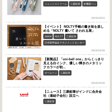
ジェットストリーム
三菱鉛筆
多機能ペン
2024/10/23
【イベント】 NOLTY手帳の書き味を楽し
める「NOLTY 書いて さわれる展」
JMAM
NOLTY
三菱鉛筆
日本能率協会マネジメントセンター
2024/10/18
【新製品】「uni-ball one」からくっきり
見える白インク、優しい輝きのメタリッ
クカラーが初...
ボールペン
三菱鉛筆
2024/10/18
【ニュース】三菱鉛筆がインドに合弁会
社（連結子会社）設立へ
三菱鉛筆