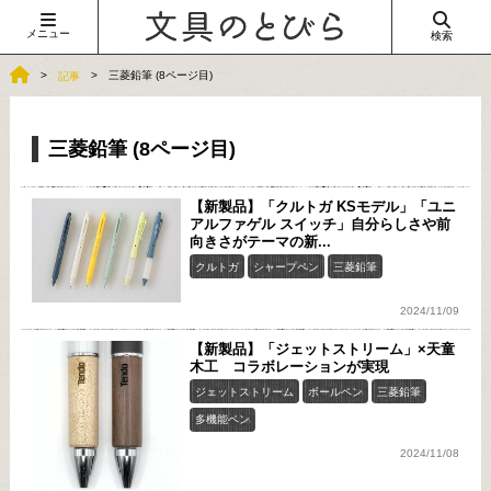
メニュー
検索
三菱鉛筆 (8ページ目)
記事
三菱鉛筆 (8ページ目)
【新製品】「クルトガ KSモデル」「ユニ
アルファゲル スイッチ」自分らしさや前
向きさがテーマの新...
クルトガ
シャープペン
三菱鉛筆
2024/11/09
【新製品】「ジェットストリーム」×天童
木工 コラボレーションが実現
ジェットストリーム
ボールペン
三菱鉛筆
多機能ペン
2024/11/08