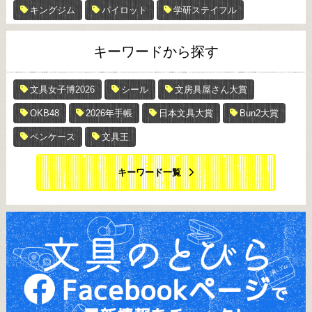
キングジム
パイロット
学研ステイフル
キーワードから探す
文具女子博2026
シール
文房具屋さん大賞
OKB48
2026年手帳
日本文具大賞
Bun2大賞
ペンケース
文具王
キーワード一覧