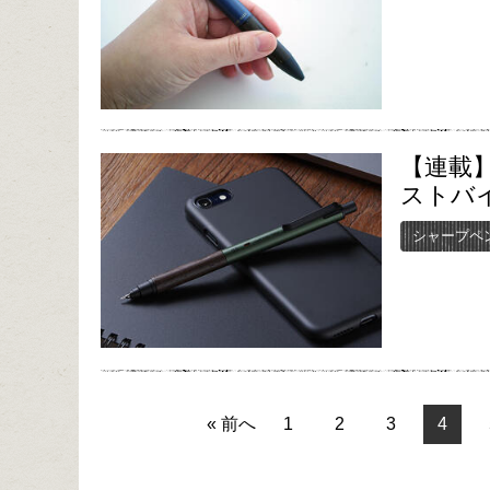
【連載】
ストバイ
シャープペ
« 前へ
1
2
3
4