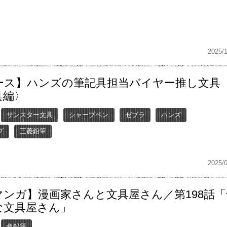
2025/
ース】ハンズの筆記具担当バイヤー推し文具
具編〉
サンスター文具
シャープペン
ゼブラ
ハンズ
グ
三菱鉛筆
2025/
マンガ】漫画家さんと文具屋さん／第198話「
な文具屋さん」
色鉛筆