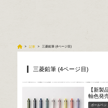
三菱鉛筆 (4ページ目)
記事
三菱鉛筆 (4ページ目)
【新製品
軸色発
ボールペン