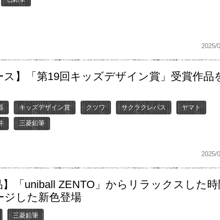
2025/
ース】「第19回キッズデザイン賞」受賞作品
器
キッズデザイン賞
クツワ
サクラクレパス
ヤマト
井
三菱鉛筆
2025/
】「uniball ZENTO」からリラックスした
ージした新色登場
三菱鉛筆