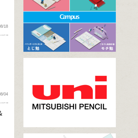
08/18
08/04
＆