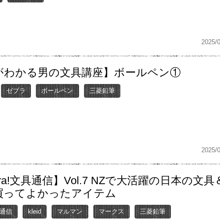
2025/
がわかる男の文具講座】ボールペン①
ゼブラ
ボールペン
三菱鉛筆
2025/
Ora!文具通信】Vol.7 NZで大活躍の日本の文具
買ってよかったアイテム
具通信
kleid
マルマン
マークス
三菱鉛筆