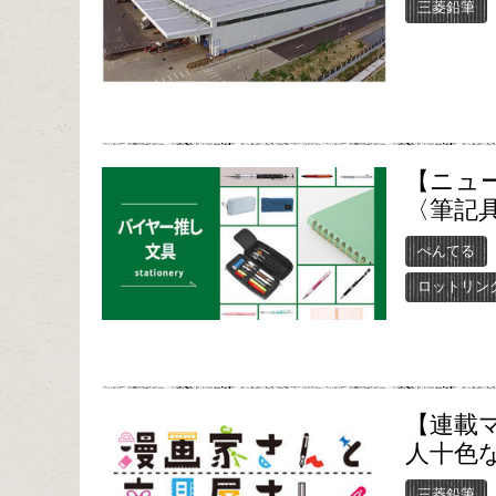
三菱鉛筆
【ニュ
〈筆記
ぺんてる
ロットリン
【連載
人十色
三菱鉛筆