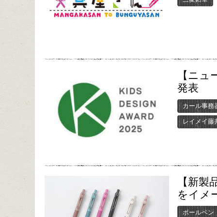
【ニュ
発表
カール事務
レイメイ藤
【新製品
をイメ
ボールペン