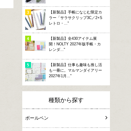
【新製品】手帳になじむ限定カ
ラー「サラサクリップ3C／2+S
レトロ・..."
【新製品】全430アイテム展
開！NOLTY 2027年版手帳・カ
レンダ..."
【新製品】仕事も趣味も推し活
も一冊に。マルマンダイアリー
2027年1月..."
種類から探す
ボールペン