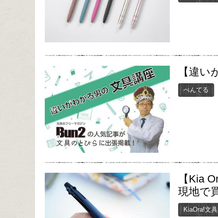
【違い
ぺんてる
【Kia 
現地で
KiaOra!文