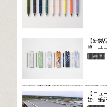
【新製
筆「ユ
三菱鉛筆
【ニュ
始。筆