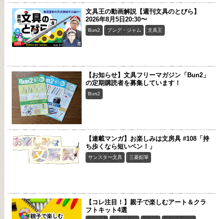
文具王の動画解説【週刊文具のとびら】
2026年8月5日20:30〜
Bun2
ブング・ジャム
文具王
【お知らせ】文具フリーマガジン「Bun2」
の定期購読者を募集しています！
Bun2
【連載マンガ】お楽しみは文房具 #108「持
ち歩くなら短いペン！」
サンスター文具
三菱鉛筆
【コレ注目！】親子で楽しむアート＆クラ
フトキット4選