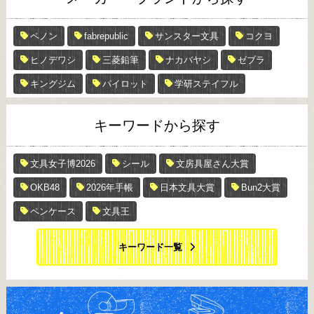
ペノン
fabrepublic
サンスター文具
コクヨ
ヒノデワシ
三菱鉛筆
ナカバヤシ
ゼブラ
キングジム
パイロット
学研ステイフル
キーワードから探す
文具女子博2026
シール
文房具屋さん大賞
OKB48
2026年手帳
日本文具大賞
Bun2大賞
ペンケース
文具王
キーワード一覧