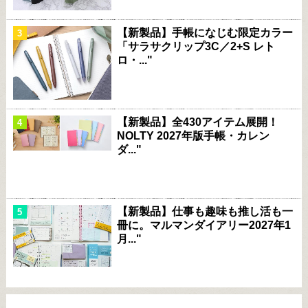
【新製品】手帳になじむ限定カラー
「サラサクリップ3C／2+S レト
ロ・..."
【新製品】全430アイテム展開！
NOLTY 2027年版手帳・カレン
ダ..."
【新製品】仕事も趣味も推し活も一
冊に。マルマンダイアリー2027年1
月..."