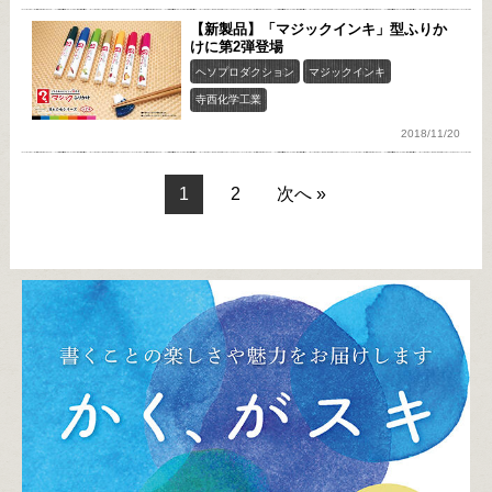
【新製品】「マジックインキ」型ふりか
けに第2弾登場
ヘソプロダクション
マジックインキ
寺西化学工業
2018/11/20
1
2
次へ »