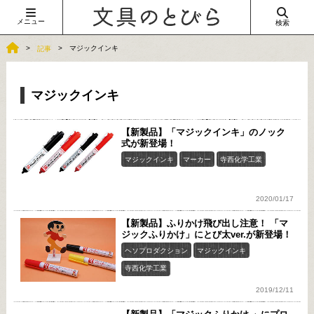
メニュー
検索
マジックインキ
記事
マジックインキ
【新製品】「マジックインキ」のノック
式が新登場！
マジックインキ
マーカー
寺西化学工業
2020/01/17
【新製品】ふりかけ飛び出し注意！ 「マ
ジックふりかけ」にとび太ver.が新登場！
ヘソプロダクション
マジックインキ
寺西化学工業
2019/12/11