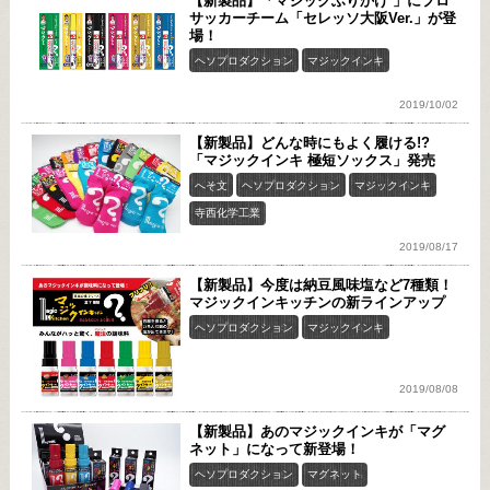
【新製品】「マジックふりかけ 」にプロ
サッカーチーム「セレッソ大阪Ver.」が登
場！
ヘソプロダクション
マジックインキ
2019/10/02
【新製品】どんな時にもよく履ける!?
「マジックインキ 極短ソックス」発売
へそ文
ヘソプロダクション
マジックインキ
寺西化学工業
2019/08/17
【新製品】今度は納豆風味塩など7種類！
マジックインキッチンの新ラインアップ
ヘソプロダクション
マジックインキ
2019/08/08
【新製品】あのマジックインキが「マグ
ネット」になって新登場！
ヘソプロダクション
マグネット