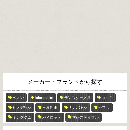
メーカー・ブランドから探す
ペノン
fabrepublic
サンスター文具
コクヨ
ヒノデワシ
三菱鉛筆
ナカバヤシ
ゼブラ
キングジム
パイロット
学研ステイフル