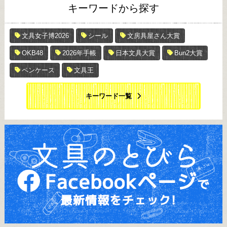
キーワードから探す
文具女子博2026
シール
文房具屋さん大賞
OKB48
2026年手帳
日本文具大賞
Bun2大賞
ペンケース
文具王
キーワード一覧