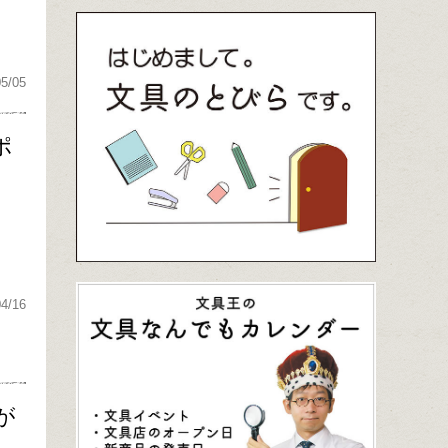
05/05
ポ
04/16
が