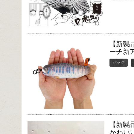
【新製
ーチ新
バッグ
【新製
かわい