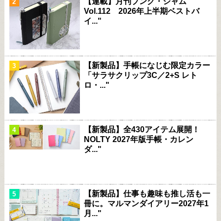
【連載】月刊ブング・ジャム
Vol.112 2026年上半期ベストバ
イ..."
【新製品】手帳になじむ限定カラー
「サラサクリップ3C／2+S レト
ロ・..."
【新製品】全430アイテム展開！
NOLTY 2027年版手帳・カレン
ダ..."
【新製品】仕事も趣味も推し活も一
冊に。マルマンダイアリー2027年1
月..."