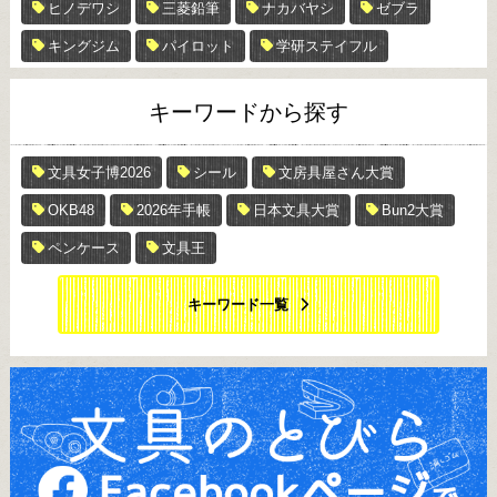
ヒノデワシ
三菱鉛筆
ナカバヤシ
ゼブラ
キングジム
パイロット
学研ステイフル
キーワードから探す
文具女子博2026
シール
文房具屋さん大賞
OKB48
2026年手帳
日本文具大賞
Bun2大賞
ペンケース
文具王
キーワード一覧