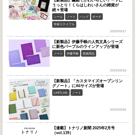
【新製品】繊細でかわいらしいアートに
うっとり！くらはしれいさんの雑貨が
続々登場
シール
ノート
バッグ
ポーチ
学研ステイフル
2025/03/27
【新製品】伊藤手帳の人気文具シリーズ
に新色パープルのラインアップが登場
ノート
伊藤手帳
収納用品
2025/03/19
【新製品】「カスタマイズオープンリン
グノート」にA6サイズが登場
LIHITLAB.
ノート
2025/03/04
【連載】トナリノ新聞 2025年2月号
（vol.139）