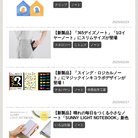
クリップ
ノート
2025/02/23
【新製品】「365デイズノート」「1/2イ
ヤーノート」にスリムサイズが登場
スタロジー
ニトムズ
ノート
2025/02/20
【新製品】「スイング・ロジカルノー
ト」にマジックインキコラボデザインが
登場！
ナカバヤシ
ノート
寺西化学工業
2025/02/17
【新製品】晴れの毎日をつくる小さなノ
ート「SUNNY LIGHT NOTEBOOK」新色
いろは出版
ノート