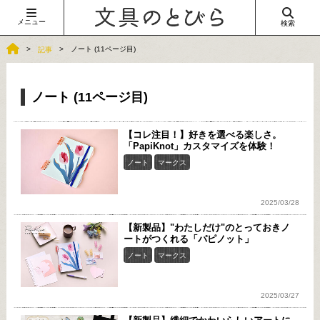
メニュー
検索
ノート (11ページ目)
記事
ノート (11ページ目)
【コレ注目！】好きを選べる楽しさ。
「PapiKnot」カスタマイズを体験！
ノート
マークス
2025/03/28
【新製品】"わたしだけ"のとっておきノ
ートがつくれる「パピノット」
ノート
マークス
2025/03/27