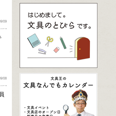
09/09
キ
09/08
員