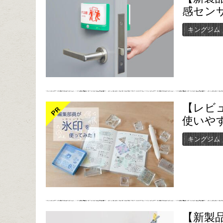
感セン
キングジム
【レビ
PR
使いや
キングジム
【新製