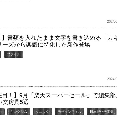
2024/
品】書類を入れたまま文字を書き込める「カ
リーズから楽譜に特化した新作登場
ファイル
2024/
注目！】9月「楽天スーパーセール」で編集部
い文房具5選
お
キングジム
ソニック
デザインフィル
日本理化学工業