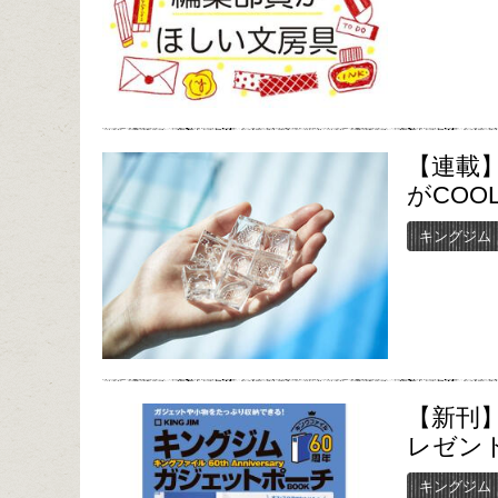
【連載】
がCOO
キングジム
【新刊
レゼン
キングジム