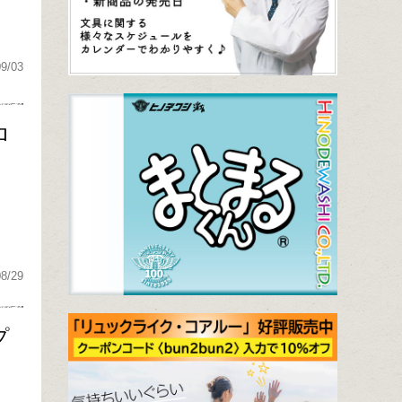
09/03
ロ
08/29
プ