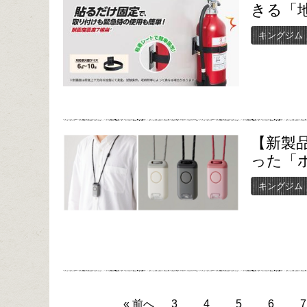
きる「
キングジム
【新製
った「
キングジム
« 前へ
3
4
5
6
7