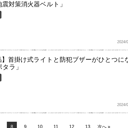
地震対策消火器ベルト」
2024/
品】首掛け式ライトと防犯ブザーがひとつに
ポタラ」
2024/
8
9
10
11
12
13
次へ »