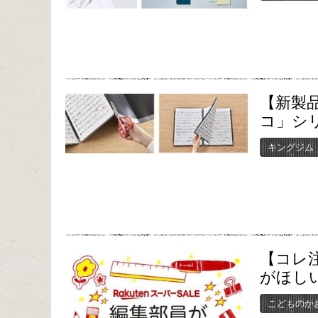
【新製
コ」シ
キングジム
【コレ
がほし
こどものか