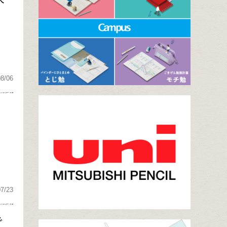
08/06
、
07/23
で