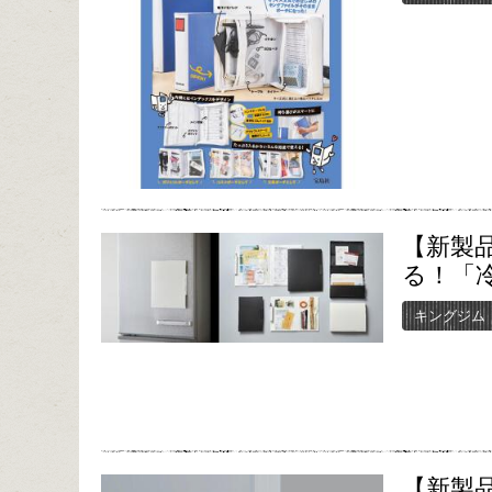
【新製
る！「
キングジム
【新製