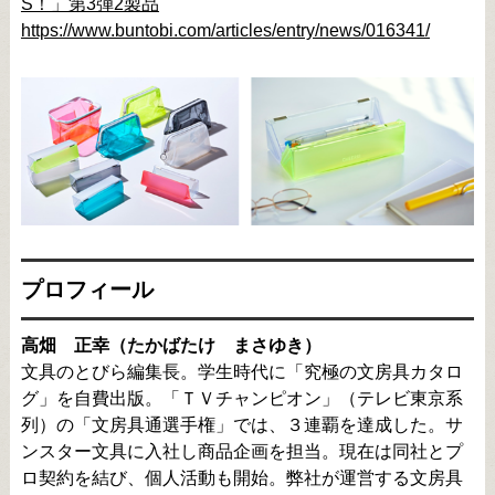
S！」第3弾2製品
https://www.buntobi.com/articles/entry/news/016341/
プロフィール
高畑 正幸（たかばたけ まさゆき）
文具のとびら編集長。学生時代に「究極の文房具カタロ
グ」を自費出版。「ＴＶチャンピオン」（テレビ東京系
列）の「文房具通選手権」では、３連覇を達成した。サ
ンスター文具に入社し商品企画を担当。現在は同社とプ
ロ契約を結び、個人活動も開始。弊社が運営する文房具