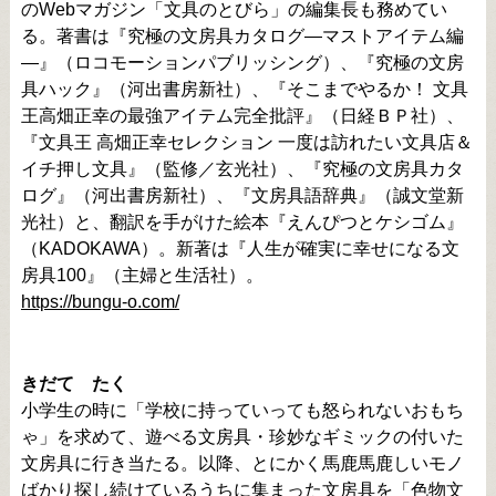
のWebマガジン「文具のとびら」の編集長も務めてい
る。著書は『究極の文房具カタログ―マストアイテム編
―』（ロコモーションパブリッシング）、『究極の文房
具ハック』（河出書房新社）、『そこまでやるか！ 文具
王高畑正幸の最強アイテム完全批評』（日経ＢＰ社）、
『文具王 高畑正幸セレクション 一度は訪れたい文具店＆
イチ押し文具』（監修／玄光社）、『究極の文房具カタ
ログ』（河出書房新社）、『文房具語辞典』（誠文堂新
光社）と、翻訳を手がけた絵本『えんぴつとケシゴム』
（KADOKAWA）。新著は『人生が確実に幸せになる文
房具100』（主婦と生活社）。
https://bungu-o.com/
きだて たく
小学生の時に「学校に持っていっても怒られないおもち
ゃ」を求めて、遊べる文房具・珍妙なギミックの付いた
文房具に行き当たる。以降、とにかく馬鹿馬鹿しいモノ
ばかり探し続けているうちに集まった文房具を「色物文