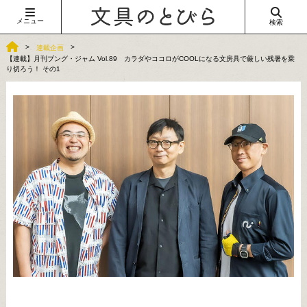
メニュー
検索
連載企画
【連載】月刊ブング・ジャム Vol.89 カラダやココロがCOOLになる文房具で厳しい残暑を乗
り切ろう！ その1