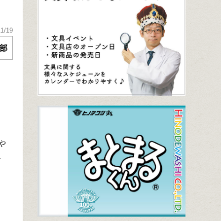
11/19
部
や
、