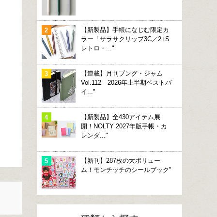
【新製品】手帳になじむ限定カ
ラー「サラサクリップ3C／2+S
レトロ・..."
【連載】月刊ブング・ジャム
Vol.112 2026年上半期ベストバ
イ..."
【新製品】全430アイテム展
開！NOLTY 2027年版手帳・カ
レンダ..."
【新刊】287枚の大ボリュー
ム！モンチッチのシールブック"