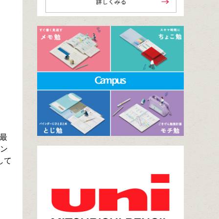
最
テン
して