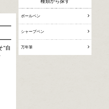
種類から探す
ボールペン
シャープペン
"自
万年筆
.