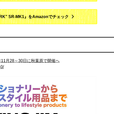
K” SR-MK1』をAmazonでチェック
年11月28～30日に秋葉原で開催へ
40/