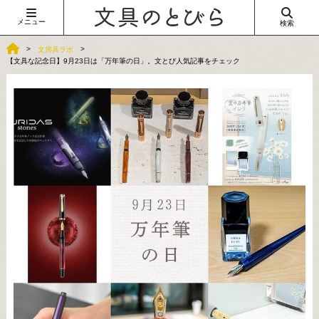
メニュー
検索
文房具ラボ
【文具な記念日】9月23日は「万年筆の日」。文とび人気記事をチェック