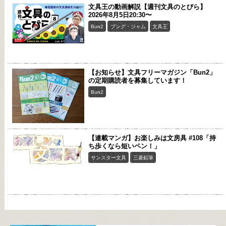
文具王の動画解説【週刊文具のとびら】
2026年8月5日20:30〜
Bun2
ブング・ジャム
文具王
【お知らせ】文具フリーマガジン「Bun2」
の定期購読者を募集しています！
Bun2
【連載マンガ】お楽しみは文房具 #108「持
ち歩くなら短いペン！」
サンスター文具
三菱鉛筆