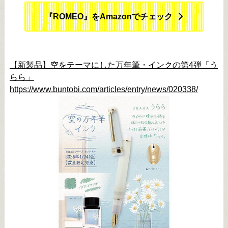
『ROMEO』をAmazonでチェック
【新製品】空をテーマにした万年筆・インクの第4弾「う
らら」
https://www.buntobi.com/articles/entry/news/020338/