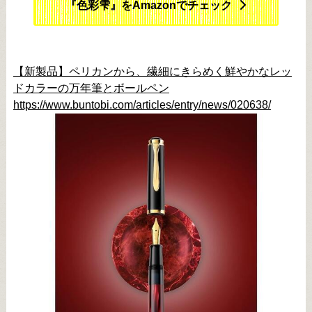
『色彩雫』をAmazonでチェック
【新製品】ペリカンから、繊細にきらめく鮮やかなレッ
ドカラーの万年筆とボールペン
https://www.buntobi.com/articles/entry/news/020638/