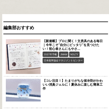
編集部おすすめ
【新連載】プロに聞く！文房具のある毎日
｜今年こそ"自分にピッタリ"を見つけた
い！初心者さんにもやさ...
2027年手帳
JMAM
NOLTY
日本能率協会マネジメントセンター
【コレ注目！】たまりがちな保冷剤がかわ
いい消臭ジェルに！夏休みに楽しむ簡単工
作