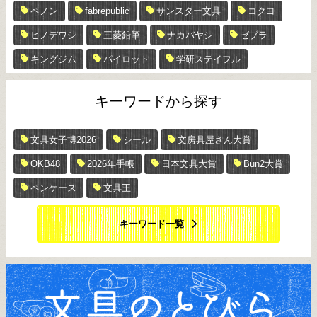
ペノン
fabrepublic
サンスター文具
コクヨ
ヒノデワシ
三菱鉛筆
ナカバヤシ
ゼブラ
キングジム
パイロット
学研ステイフル
キーワードから探す
文具女子博2026
シール
文房具屋さん大賞
OKB48
2026年手帳
日本文具大賞
Bun2大賞
ペンケース
文具王
キーワード一覧