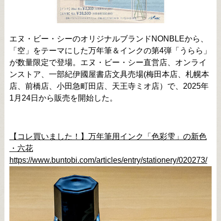
エヌ・ビー・シーのオリジナルブランドNONBLEから、
「空」をテーマにした万年筆＆インクの第4弾「うらら」
が数量限定で登場。エヌ・ビー・シー直営店、オンライ
ンストア、一部紀伊國屋書店文具売場(梅田本店、札幌本
店、前橋店、小田急町田店、天王寺ミオ店）で、2025年
1月24日から販売を開始した。
【コレ買いました！】万年筆用インク「色彩雫」の新色
・六花
https://www.buntobi.com/articles/entry/stationery/020273/