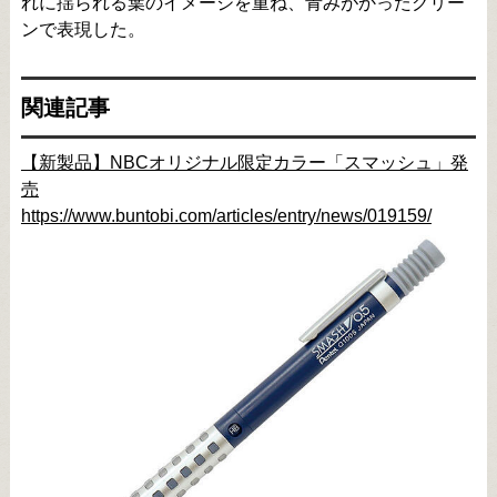
れに揺られる葉のイメージを重ね、青みがかったグリー
ンで表現した。
関連記事
【新製品】NBCオリジナル限定カラー「スマッシュ」発
売
https://www.buntobi.com/articles/entry/news/019159/