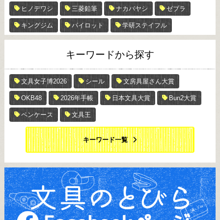
ヒノデワシ
三菱鉛筆
ナカバヤシ
ゼブラ
キングジム
パイロット
学研ステイフル
キーワードから探す
文具女子博2026
シール
文房具屋さん大賞
OKB48
2026年手帳
日本文具大賞
Bun2大賞
ペンケース
文具王
キーワード一覧