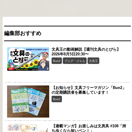
編集部おすすめ
文具王の動画解説【週刊文具のとびら】
2026年8月5日20:30〜
Bun2
ブング・ジャム
文具王
【お知らせ】文具フリーマガジン「Bun2」
の定期購読者を募集しています！
Bun2
【連載マンガ】お楽しみは文房具 #108「持
ち歩くなら短いペン！」