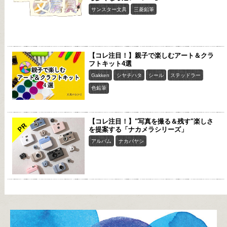
サンスター文具
三菱鉛筆
【コレ注目！】親子で楽しむアート＆クラ
フトキット4選
Gakken
シヤチハタ
シール
ステッドラー
色鉛筆
【コレ注目！】"写真を撮る＆残す"楽しさ
PR
を提案する「ナカメラシリーズ」
アルバム
ナカバヤシ