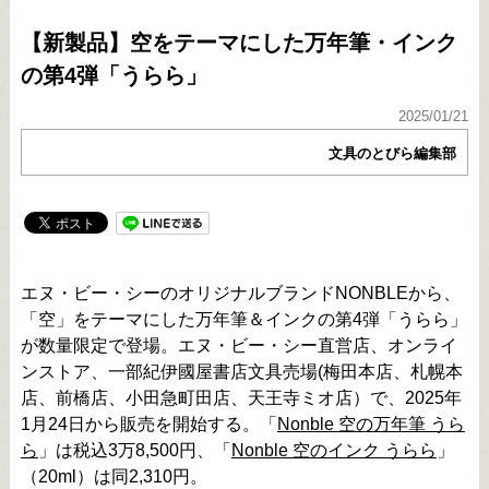
【新製品】空をテーマにした万年筆・インク
の第4弾「うらら」
2025/01/21
文具のとびら編集部
エヌ・ビー・シーのオリジナルブランドNONBLEから、
「空」をテーマにした万年筆＆インクの第4弾「うらら」
が数量限定で登場。エヌ・ビー・シー直営店、オンライ
ンストア、一部紀伊國屋書店文具売場(梅田本店、札幌本
店、前橋店、小田急町田店、天王寺ミオ店）で、2025年
1月24日から販売を開始する。「
Nonble 空の万年筆 うら
ら
」は税込3万8,500円、「
Nonble 空のインク うらら
」
（20ml）は同2,310­円。