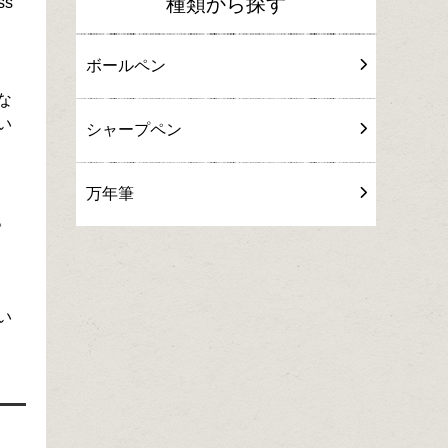
種類から探す
s
ボールペン
な
い
シャープペン
万年筆
。
い