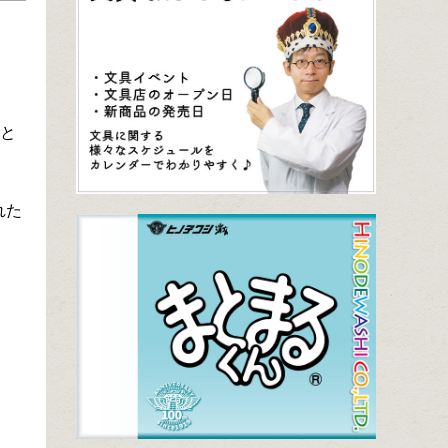
物
こと
れた