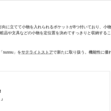
、縦方向に立てて小物を入れられるポケットが8つ付いており、小
。化粧品や文具などの小物を定位置を決めてすっきりと収納する
ussu」を
サテライトストア
で新たに取り扱う。機能性に優
！
ト」