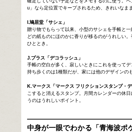
確定していない予定などをメモするのに使う。ペン
u」なら定位置でキープされるため、きれいなま
I.鳩居堂「サシェ」
贈り物でもらって以来、小型のサシェを手帳と一
どの紙ものにほのかに香りが移るのがうれしい。
ひととき。
J.プラス「デコラッシュ」
手帳の空白が多く、寂しいときにこれを使ってデ
持ち歩くのは1種類だが、家には他のデザインの
K.マークス「マークス フリクションスタンプ・
こすると消えるスタンプ。月間カレンダーの休日
うのはうれしいポイント。
中身が一眼でわかる「青海波ポ