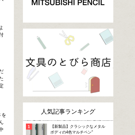
よ
付
だ
た
定
人気記事ランキング
さを
ん
【新製品】クラシックなメタル
中
ボディの4色マルチペン"