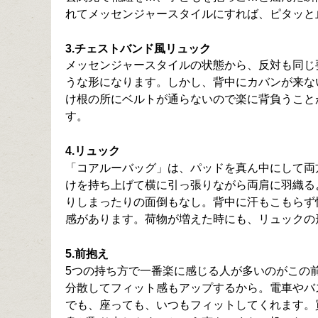
れてメッセンジャースタイルにすれば、ピタッと
3.チェストバンド風リュック
メッセンジャースタイルの状態から、反対も同じ
うな形になります。しかし、背中にカバンが来な
け根の所にベルトが通らないので楽に背負うこと
す。
4.リュック
「コアルーバッグ」は、パッドを真ん中にして両
けを持ち上げて横に引っ張りながら両肩に羽織る
りしまったりの面倒もなし。背中に汗もこもらず
感があります。荷物が増えた時にも、リュックの
5.前抱え
5つの持ち方で一番楽に感じる人が多いのがこの
分散してフィット感もアップするから。電車やバ
でも、座っても、いつもフィットしてくれます。