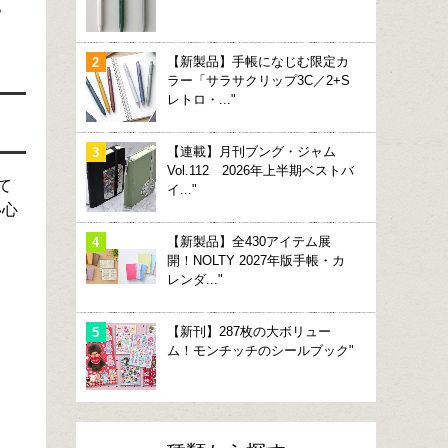
。
【新製品】手帳になじむ限定カ
ラー「サラサクリップ3C／2+S
レトロ・..."
【連載】月刊ブング・ジャム
Vol.112 2026年上半期ベストバ
て
イ..."
い心
【新製品】全430アイテム展
開！NOLTY 2027年版手帳・カ
レンダ..."
【新刊】287枚の大ボリュー
ム！モンチッチのシールブック"