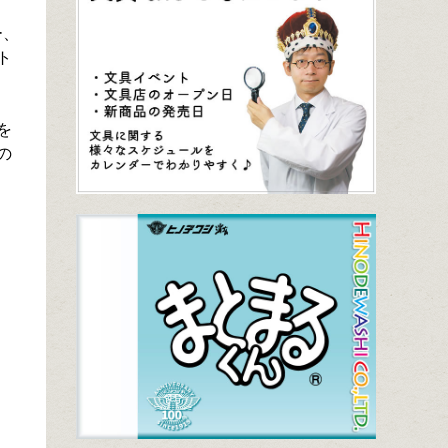
ー、
ト
を
の