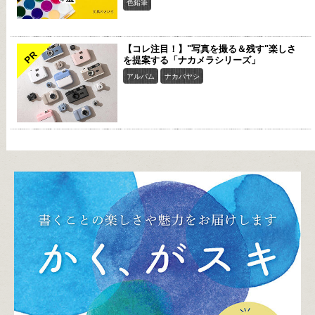
色鉛筆
【コレ注目！】"写真を撮る＆残す"楽しさ
PR
を提案する「ナカメラシリーズ」
アルバム
ナカバヤシ