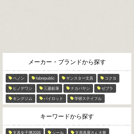
メーカー・ブランドから探す
ペノン
fabrepublic
サンスター文具
コクヨ
ヒノデワシ
三菱鉛筆
ナカバヤシ
ゼブラ
キングジム
パイロット
学研ステイフル
キーワードから探す
文具女子博2026
シール
文房具屋さん大賞