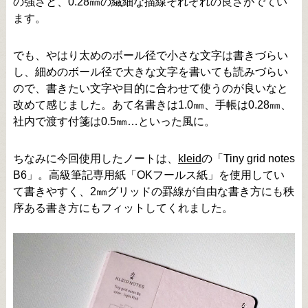
の強さと、0.28㎜の繊細な描線それぞれの良さがでてい
ます。
でも、やはり太めのボール径で小さな文字は書きづらい
し、細めのボール径で大きな文字を書いても読みづらい
ので、書きたい文字や目的に合わせて使うのが良いなと
改めて感じました。あて名書きは1.0㎜、手帳は0.28㎜、
社内で渡す付箋は0.5㎜…といった風に。
ちなみに今回使用したノートは、
kleid
の「Tiny grid notes
B6」。高級筆記専用紙「OKフールス紙」を使用してい
て書きやすく、2㎜グリッドの罫線が自由な書き方にも秩
序ある書き方にもフィットしてくれました。