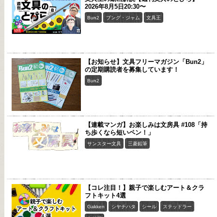
2026年8月5日20:30〜
Bun2
ブング・ジャム
文具王
【お知らせ】文具フリーマガジン「Bun2」
の定期購読者を募集しています！
Bun2
【連載マンガ】お楽しみは文房具 #108「持
ち歩くなら短いペン！」
サンスター文具
三菱鉛筆
【コレ注目！】親子で楽しむアート＆クラ
フトキット4選
Gakken
シヤチハタ
シール
ステッドラー