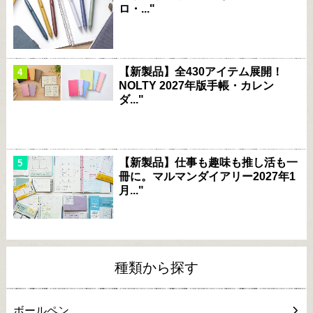
ロ・..."
【新製品】全430アイテム展開！
NOLTY 2027年版手帳・カレン
ダ..."
【新製品】仕事も趣味も推し活も一
冊に。マルマンダイアリー2027年1
月..."
種類から探す
ボールペン