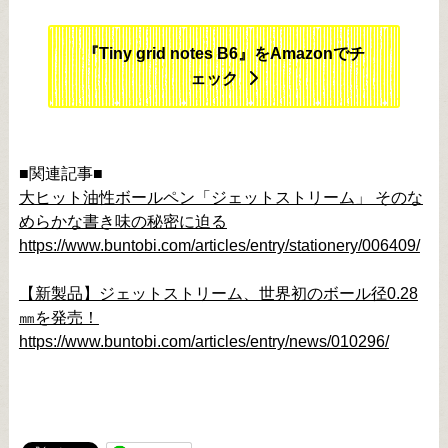
『Tiny grid notes B6』をAmazonでチ
ェック
■関連記事■
大ヒット油性ボールペン「ジェットストリーム」 そのな
めらかな書き味の秘密に迫る
https://www.buntobi.com/articles/entry/stationery/006409/
【新製品】ジェットストリーム、世界初のボール径0.28
㎜を発売！
https://www.buntobi.com/articles/entry/news/010296/