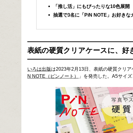
「推し活」にもぴったりな10色展開
抽選で3名に「PiN NOTE」お好き
表紙の硬質クリアケースに、好き
いろは出版
は2023年2月13日、表紙の硬質ク
N NOTE（ピンノート）
」を発売した。A5サイズ