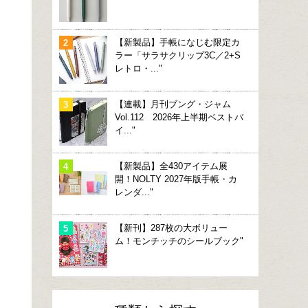
【新製品】手帳になじむ限定カ
ラー「サラサクリップ3C／2+S
レトロ・..."
【連載】月刊ブング・ジャム
Vol.112 2026年上半期ベストバ
イ..."
【新製品】全430アイテム展
開！NOLTY 2027年版手帳・カ
レンダ..."
【新刊】287枚の大ボリュー
ム！モンチッチのシールブック"