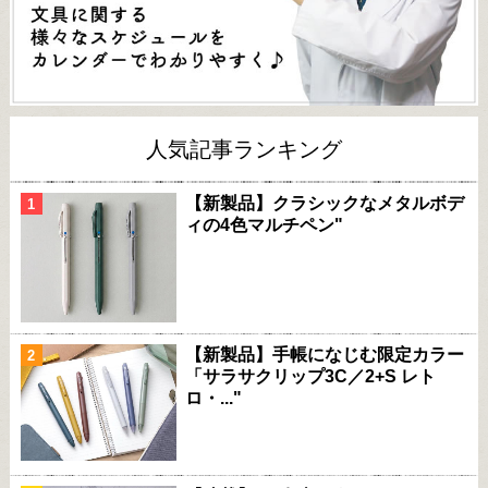
人気記事ランキング
【新製品】クラシックなメタルボデ
ィの4色マルチペン"
【新製品】手帳になじむ限定カラー
「サラサクリップ3C／2+S レト
ロ・..."