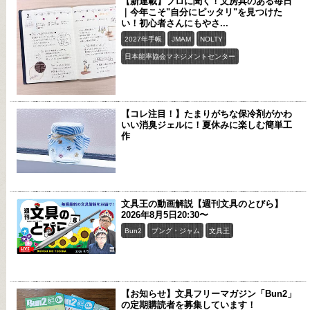
【新連載】プロに聞く！文房具のある毎日
｜今年こそ"自分にピッタリ"を見つけた
い！初心者さんにもやさ...
2027年手帳
JMAM
NOLTY
日本能率協会マネジメントセンター
【コレ注目！】たまりがちな保冷剤がかわ
いい消臭ジェルに！夏休みに楽しむ簡単工
作
文具王の動画解説【週刊文具のとびら】
2026年8月5日20:30〜
Bun2
ブング・ジャム
文具王
【お知らせ】文具フリーマガジン「Bun2」
の定期購読者を募集しています！