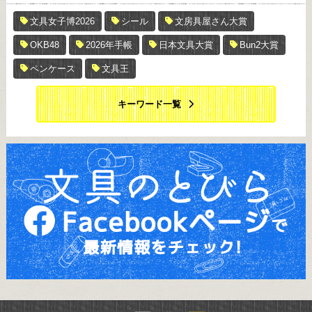
文具女子博2026
シール
文房具屋さん大賞
OKB48
2026年手帳
日本文具大賞
Bun2大賞
ペンケース
文具王
キーワード一覧