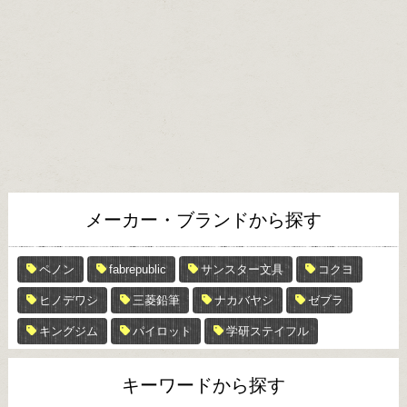
メーカー・ブランドから探す
ペノン
fabrepublic
サンスター文具
コクヨ
ヒノデワシ
三菱鉛筆
ナカバヤシ
ゼブラ
キングジム
パイロット
学研ステイフル
キーワードから探す