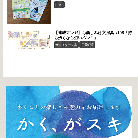
Bun2
【連載マンガ】お楽しみは文房具 #108「持
ち歩くなら短いペン！」
サンスター文具
三菱鉛筆