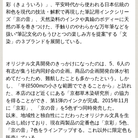
彩（きょういろ）」、平安時代から使われる日本伝統の
和色を現代の技法・解釈で再現した筆記用インクシリー
ズ「京の音」、天然染料のインクや真鍮のボディーに天
然の革を巻きつけた、手触りのやわらかな万年筆などを
扱い“筆記文化のもうひとつの楽しみ方を提案”する「文
染」の３ブランドを展開している。
オリジナル文具開発のきっかけになったのは、5、6人の
有志が集う社内同好会の企画。商品の企画開発自体が初
めてだったため、難航したことも多かったという。しか
し、「半径500mの小さな範囲でできることから」と訪れ
た、本店のほど近くにある「京都草木染研究所」の協力
を得ることができ、第1弾のインクが完成。2015年11月
に「京彩」、「京の音」を5色ずつ同時発売した。
以来、地域性と独自性にこだわったオリジナル文具を生
み出し続けており、現在両製品の定番色は「京彩」5色、
「京の音」7色をラインアップする。これ以外に限定色も
販売している。