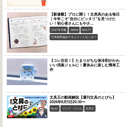
【新連載】プロに聞く！文房具のある毎日
｜今年こそ"自分にピッタリ"を見つけた
い！初心者さんにもやさ...
2027年手帳
JMAM
NOLTY
日本能率協会マネジメントセンター
【コレ注目！】たまりがちな保冷剤がかわ
いい消臭ジェルに！夏休みに楽しむ簡単工
作
文具王の動画解説【週刊文具のとびら】
2026年8月5日20:30〜
Bun2
ブング・ジャム
文具王