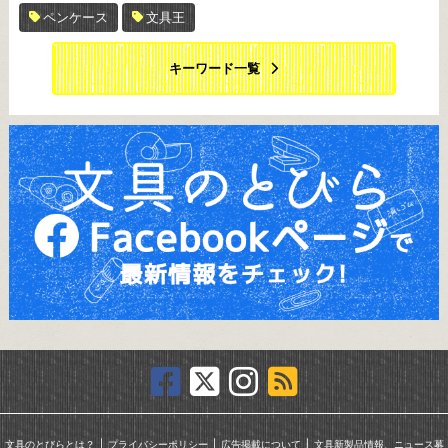
ペンケース
文具王
キーワード一覧
｜
｜
｜
文具のとびらとは？
プライバシーポリシー
広告掲載について
文具新製品情報、ニュース募