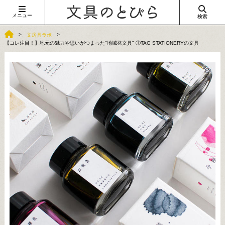
メニュー
検索
文房具ラボ
【コレ注目！】地元の魅力や思いがつまった"地域発文具" ①TAG STATIONERYの文具