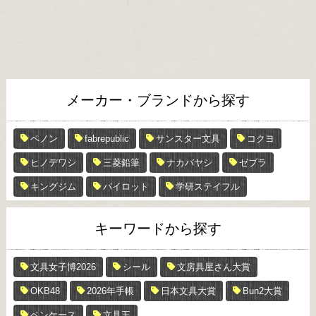
メーカー・ブランドから探す
ペノン
fabrepublic
サンスター文具
コクヨ
ヒノデワシ
三菱鉛筆
ナカバヤシ
ゼブラ
キングジム
パイロット
学研ステイフル
キーワードから探す
文具女子博2026
シール
文房具屋さん大賞
OKB48
2026年手帳
日本文具大賞
Bun2大賞
ペンケース
文具王