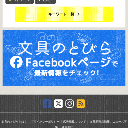
キーワード一覧
｜
｜
｜
文具のとびらとは？
プライバシーポリシー
広告掲載について
文具新製品情報、ニュース募
｜
集
運営会社