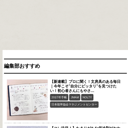
編集部おすすめ
【新連載】プロに聞く！文房具のある毎日
｜今年こそ"自分にピッタリ"を見つけた
い！初心者さんにもやさ...
2027年手帳
JMAM
NOLTY
日本能率協会マネジメントセンター