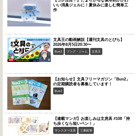
【コレ注目！】たまりがちな保冷剤がかわ
いい消臭ジェルに！夏休みに楽しむ簡単工
作
文具王の動画解説【週刊文具のとびら】
2026年8月5日20:30〜
Bun2
ブング・ジャム
文具王
【お知らせ】文具フリーマガジン「Bun2」
の定期購読者を募集しています！
Bun2
【連載マンガ】お楽しみは文房具 #108「持
ち歩くなら短いペン！」
サンスター文具
三菱鉛筆