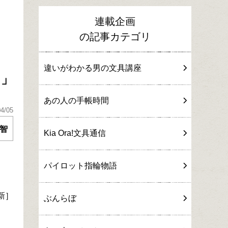
連載企画
の記事カテゴリ
違いがわかる男の文具講座
！」
あの人の手帳時間
04/05
智
Kia Ora!文具通信
パイロット指輪物語
新］
ぶんらぼ