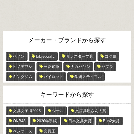
メーカー・ブランドから探す
ペノン
fabrepublic
サンスター文具
コクヨ
ヒノデワシ
三菱鉛筆
ナカバヤシ
ゼブラ
キングジム
パイロット
学研ステイフル
キーワードから探す
文具女子博2026
シール
文房具屋さん大賞
OKB48
2026年手帳
日本文具大賞
Bun2大賞
ペンケース
文具王