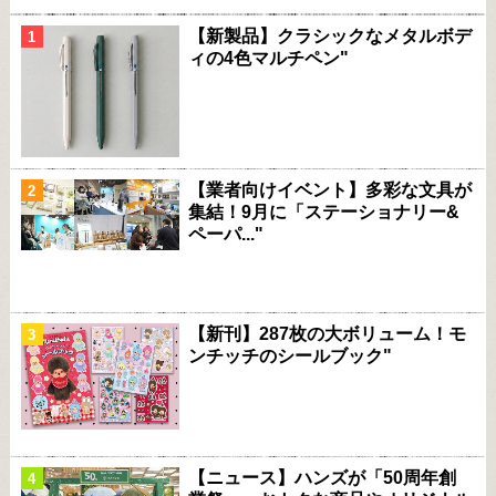
【新製品】クラシックなメタルボデ
ィの4色マルチペン"
【業者向けイベント】多彩な文具が
集結！9月に「ステーショナリー&
ペーパ..."
【新刊】287枚の大ボリューム！モ
ンチッチのシールブック"
【ニュース】ハンズが「50周年創