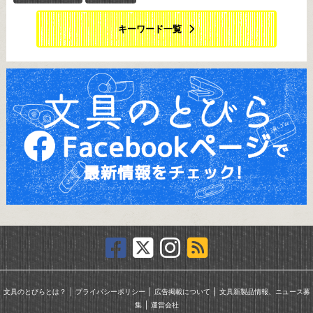
キーワード一覧
｜
｜
｜
文具のとびらとは？
プライバシーポリシー
広告掲載について
文具新製品情報、ニュース募
｜
集
運営会社