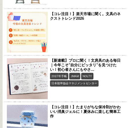
【コレ注目！】楽天市場に聞く。文具のネ
クストトレンド2026
【新連載】プロに聞く！文房具のある毎日
｜今年こそ"自分にピッタリ"を見つけた
い！初心者さんにもやさ...
2027年手帳
JMAM
NOLTY
日本能率協会マネジメントセンター
【コレ注目！】たまりがちな保冷剤がかわ
いい消臭ジェルに！夏休みに楽しむ簡単工
作