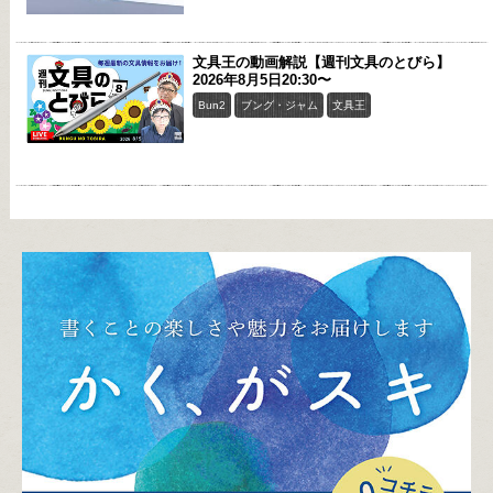
文具王の動画解説【週刊文具のとびら】
2026年8月5日20:30〜
Bun2
ブング・ジャム
文具王