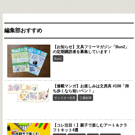
編集部おすすめ
【お知らせ】文具フリーマガジン「Bun2」
の定期購読者を募集しています！
Bun2
【連載マンガ】お楽しみは文房具 #108「持
ち歩くなら短いペン！」
サンスター文具
三菱鉛筆
【コレ注目！】親子で楽しむアート＆クラ
フトキット4選