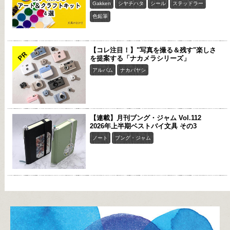
Gakken
シヤチハタ
シール
ステッドラー
色鉛筆
【コレ注目！】"写真を撮る＆残す"楽しさ
PR
を提案する「ナカメラシリーズ」
アルバム
ナカバヤシ
【連載】月刊ブング・ジャム Vol.112
2026年上半期ベストバイ文具 その3
ノート
ブング・ジャム