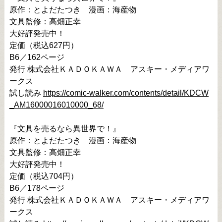
原作：とよだたつき　漫画：海産物

文具監修：高畑正幸

大好評発売中！

定価（税込627円）

B6／162ページ

発行 株式会社ＫＡＤＯＫＡＷＡ　アスキー・メディアワ
ークス

試し読み 
https://comic-walker.com/contents/detail/KDCW
_AM16000016010000_68/
『文具を売るなら異世界で！』

原作：とよだたつき　漫画：海産物

文具監修：高畑正幸

大好評発売中！

定価（税込704円）

B6／178ページ

発行 株式会社ＫＡＤＯＫＡＷＡ　アスキー・メディアワ
ークス