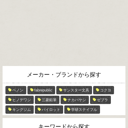
メーカー・ブランドから探す
ペノン
fabrepublic
サンスター文具
コクヨ
ヒノデワシ
三菱鉛筆
ナカバヤシ
ゼブラ
キングジム
パイロット
学研ステイフル
キーワードから探す