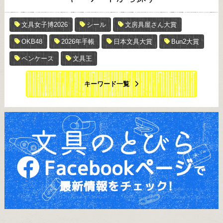
文具女子博2026
シール
文房具屋さん大賞
OKB48
2026年手帳
日本文具大賞
Bun2大賞
ペンケース
文具王
キーワード一覧