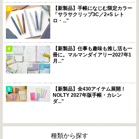
【新製品】手帳になじむ限定カラー
「サラサクリップ3C／2+S レト
ロ・..."
【新製品】仕事も趣味も推し活も一
冊に。マルマンダイアリー2027年1
月..."
【新製品】全430アイテム展開！
NOLTY 2027年版手帳・カレン
ダ..."
種類から探す