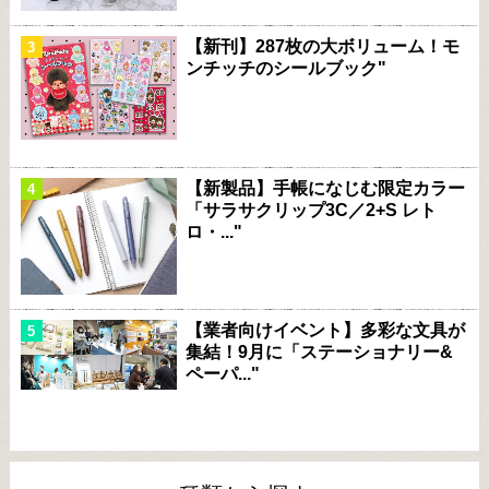
【新刊】287枚の大ボリューム！モ
ンチッチのシールブック"
【新製品】手帳になじむ限定カラー
「サラサクリップ3C／2+S レト
ロ・..."
【業者向けイベント】多彩な文具が
集結！9月に「ステーショナリー&
ペーパ..."