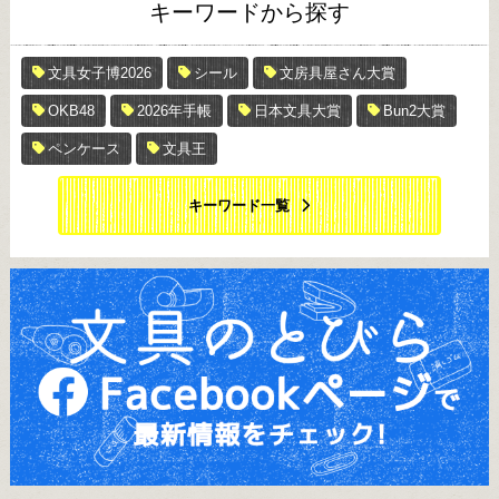
キーワードから探す
文具女子博2026
シール
文房具屋さん大賞
OKB48
2026年手帳
日本文具大賞
Bun2大賞
ペンケース
文具王
キーワード一覧