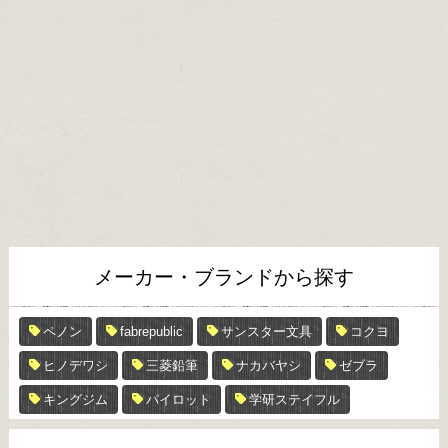
メーカー・ブランドから探す
ペノン
fabrepublic
サンスター文具
コクヨ
ヒノデワシ
三菱鉛筆
ナカバヤシ
ゼブラ
キングジム
パイロット
学研ステイフル