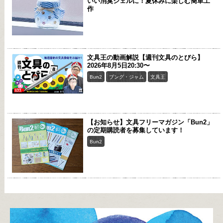
いい消臭ジェルに！夏休みに楽しむ簡単工
作
文具王の動画解説【週刊文具のとびら】
2026年8月5日20:30〜
Bun2
ブング・ジャム
文具王
【お知らせ】文具フリーマガジン「Bun2」
の定期購読者を募集しています！
Bun2