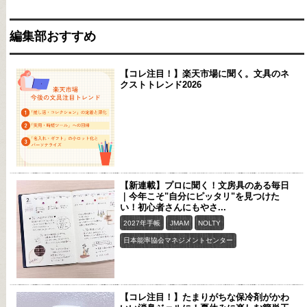
編集部おすすめ
【コレ注目！】楽天市場に聞く。文具のネ
クストトレンド2026
【新連載】プロに聞く！文房具のある毎日
｜今年こそ"自分にピッタリ"を見つけた
い！初心者さんにもやさ...
2027年手帳
JMAM
NOLTY
日本能率協会マネジメントセンター
【コレ注目！】たまりがちな保冷剤がかわ