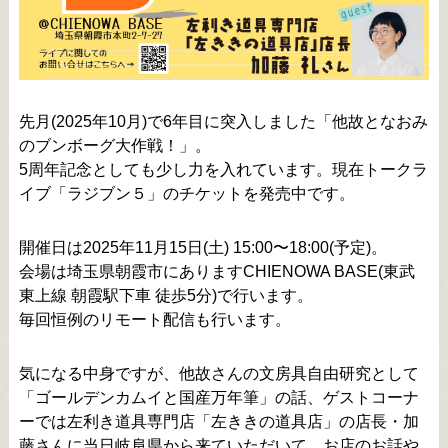
先月(2025年10月)で6年目に突入しました「他故となおみ
のブンボーグ大作戦！」。
5周年記念としても少し力を入れています。現在トークラ
イブ「ラジブン５」のチケットを発売中です。
開催日は2025年11月15日(土) 15:00〜18:00(予定)。
会場は埼玉県朝霞市にありますCHIENOWA BASE(東武
東上線 朝霞駅下車 徒歩5分)で行います。
毎回恒例のリモート配信も行います。
気になる中身ですが、他故さんの文房具自由研究として
「ゴールデンカムイと国産万年筆」の話、ゲストコーナ
ーでは左利き道具専門店「左ききの道具店」の店長・加
藤さんに当日岐阜県から来ていただいて、お店のお話や