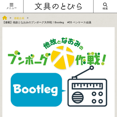
メニュー
検索
連載企画
【連載】他故となおみのブンボーグ大作戦！Bootleg #55 ペンケース会議