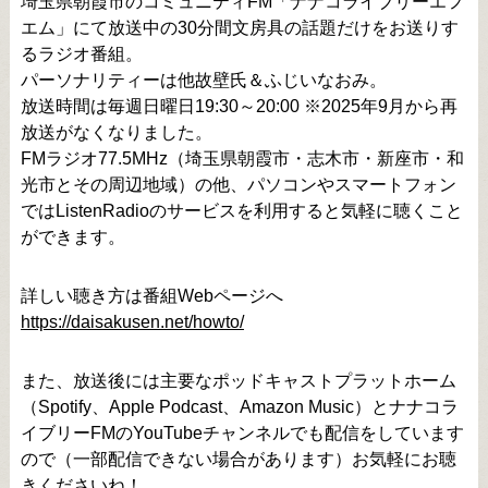
埼玉県朝霞市のコミュニティFM「ナナコライブリーエフ
エム」にて放送中の30分間文房具の話題だけをお送りす
るラジオ番組。
パーソナリティーは他故壁氏＆ふじいなおみ。
放送時間は毎週日曜日19:30～20:00 ※2025年9月から再
放送がなくなりました。
FMラジオ77.5MHz（埼玉県朝霞市・志木市・新座市・和
光市とその周辺地域）の他、パソコンやスマートフォン
ではListenRadioのサービスを利用すると気軽に聴くこと
ができます。
詳しい聴き方は番組Webページへ
https://daisakusen.net/howto/
また、放送後には主要なポッドキャストプラットホーム
（Spotify、Apple Podcast、Amazon Music）とナナコラ
イブリーFMのYouTubeチャンネルでも配信をしています
ので（一部配信できない場合があります）お気軽にお聴
きくださいね！