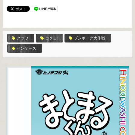
クツワ
コクヨ
ブンボーグ大作戦
ペンケース