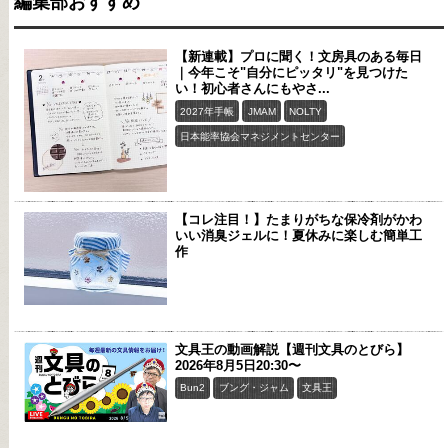
編集部おすすめ
【新連載】プロに聞く！文房具のある毎日
｜今年こそ"自分にピッタリ"を見つけた
い！初心者さんにもやさ...
2027年手帳
JMAM
NOLTY
日本能率協会マネジメントセンター
【コレ注目！】たまりがちな保冷剤がかわ
いい消臭ジェルに！夏休みに楽しむ簡単工
作
文具王の動画解説【週刊文具のとびら】
2026年8月5日20:30〜
Bun2
ブング・ジャム
文具王