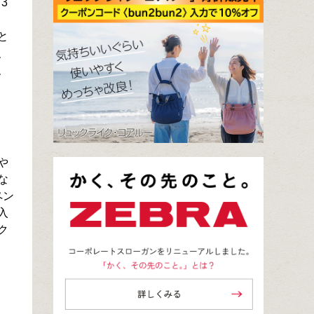
3
と
、
、
や
な
ペン
入
ク