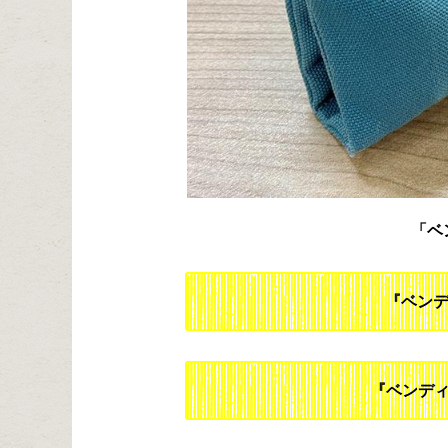
「ベ
『ベン
『ベンディ