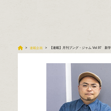
【連載】月刊ブング・ジャム Vol.97 新
連載企画