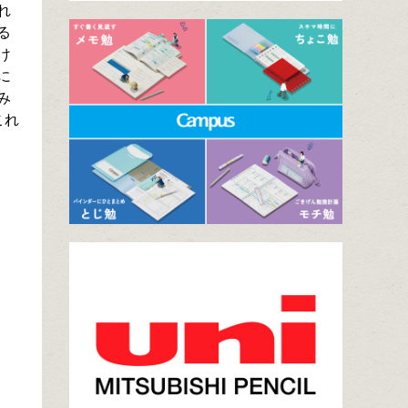
れ
る
け
に
み
これ