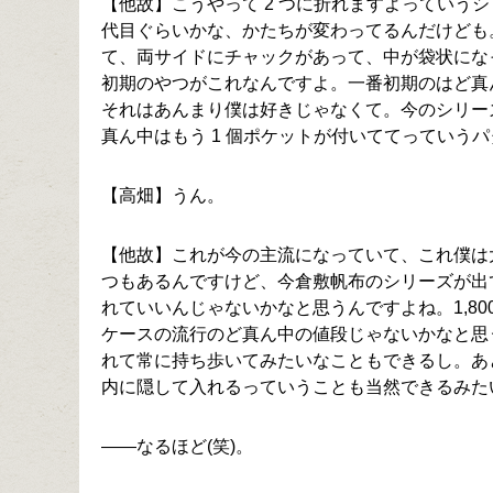
【他故】こうやって 2 つに折れますよっていうシ
代目ぐらいかな、かたちが変わってるんだけども
て、両サイドにチャックがあって、中が袋状にな
初期のやつがこれなんですよ。一番初期のはど真
それはあんまり僕は好きじゃなくて。今のシリー
真ん中はもう 1 個ポケットが付いててっていう
【高畑】うん。
【他故】これが今の主流になっていて、これ僕は
つもあるんですけど、今倉敷帆布のシリーズが出
れていいんじゃないかなと思うんですよね。1,8
ケースの流行のど真ん中の値段じゃないかなと思
れて常に持ち歩いてみたいなこともできるし。あ
内に隠して入れるっていうことも当然できるみたい
――なるほど(笑)。