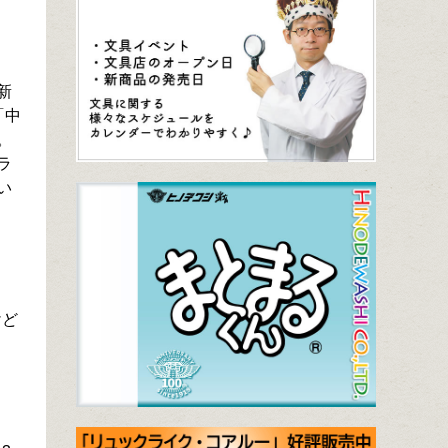
新
「中
。
ラ
い
けど