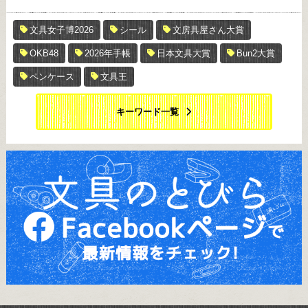
文具女子博2026
シール
文房具屋さん大賞
OKB48
2026年手帳
日本文具大賞
Bun2大賞
ペンケース
文具王
キーワード一覧