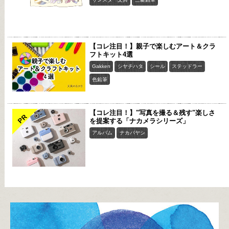
【コレ注目！】親子で楽しむアート＆クラ
フトキット4選
Gakken
シヤチハタ
シール
ステッドラー
色鉛筆
【コレ注目！】"写真を撮る＆残す"楽しさ
PR
を提案する「ナカメラシリーズ」
アルバム
ナカバヤシ