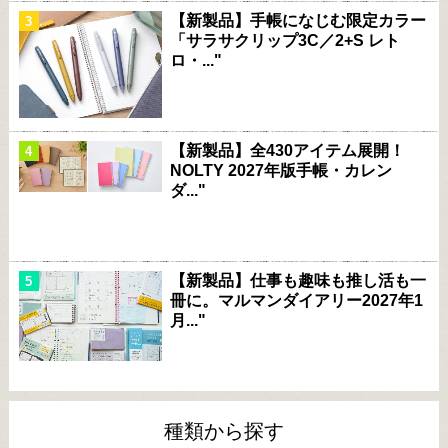
【新製品】手帳になじむ限定カラー
「サラサクリップ3C／2+S レト
ロ・..."
【新製品】全430アイテム展開！
NOLTY 2027年版手帳・カレン
ダ..."
【新製品】仕事も趣味も推し活も一
冊に。マルマンダイアリー2027年1
月..."
種類から探す