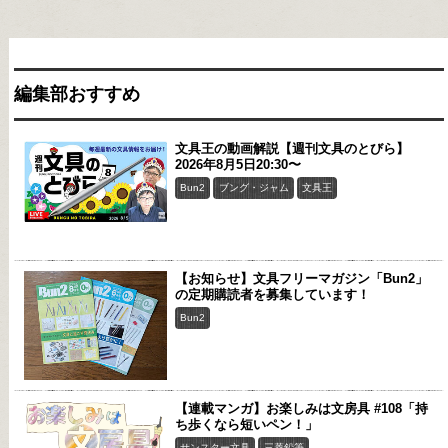
編集部おすすめ
文具王の動画解説【週刊文具のとびら】
2026年8月5日20:30〜
Bun2
ブング・ジャム
文具王
【お知らせ】文具フリーマガジン「Bun2」
の定期購読者を募集しています！
Bun2
【連載マンガ】お楽しみは文房具 #108「持
ち歩くなら短いペン！」
サンスター文具
三菱鉛筆