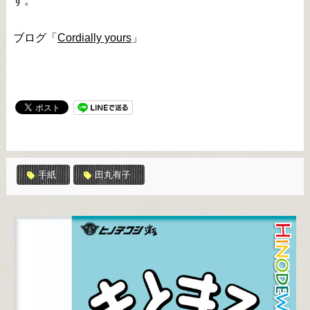
す。
ブログ「
Cordially yours
」
手紙
田丸有子