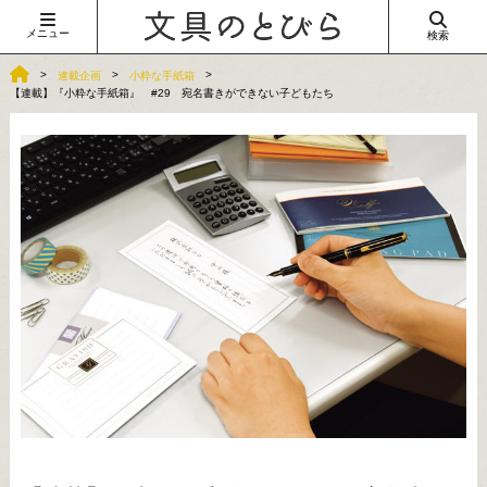
メニュー
検索
連載企画
小粋な手紙箱
【連載】『小粋な手紙箱』 #29 宛名書きができない子どもたち