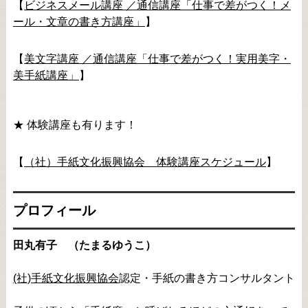
【
ビジネスメール講座 ／通信講座「仕事で差がつく！メ
ール・文章の書き方講座」
】
【
美文字講座 ／通信講座「仕事で差がつく！実用美字・
美手紙講座」
】
★ 体験講座も有ります！
【
（社）手紙文化振興協会 体験講座スケジュール
】
プロフィール
田丸有子 （たまるゆうこ）
(社)手紙文化振興協会
認定・手紙の書き方コンサルタント