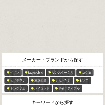
メーカー・ブランドから探す
ペノン
fabrepublic
サンスター文具
コクヨ
ヒノデワシ
三菱鉛筆
ナカバヤシ
ゼブラ
キングジム
パイロット
学研ステイフル
キーワードから探す