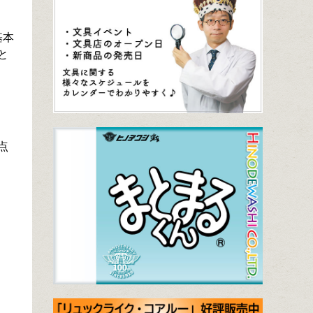
基本
と
点