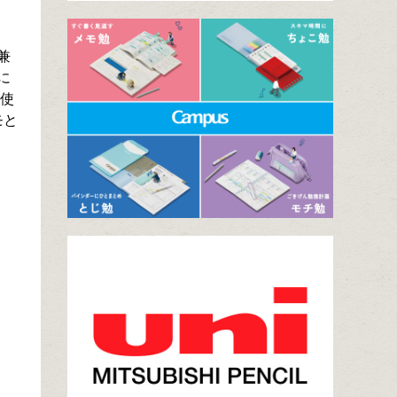
兼
に
り使
モと