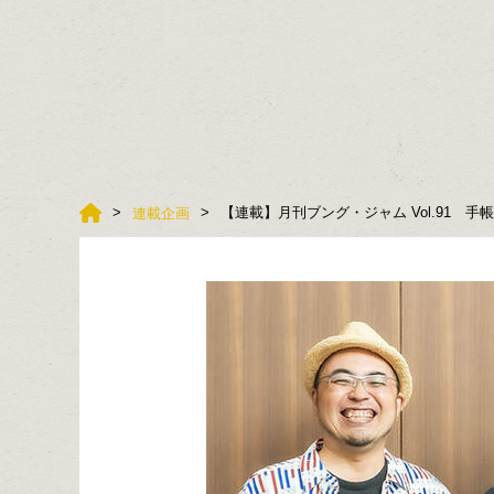
【連載】月刊ブング・ジャム Vol.91 手
連載企画