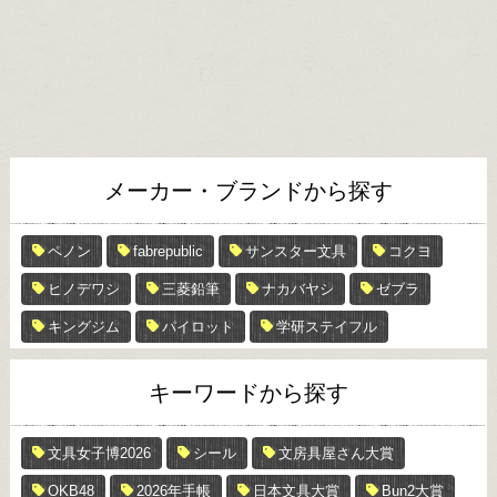
メーカー・ブランドから探す
ペノン
fabrepublic
サンスター文具
コクヨ
ヒノデワシ
三菱鉛筆
ナカバヤシ
ゼブラ
キングジム
パイロット
学研ステイフル
キーワードから探す
文具女子博2026
シール
文房具屋さん大賞
OKB48
2026年手帳
日本文具大賞
Bun2大賞