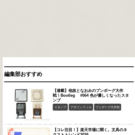
編集部おすすめ
【連載】他故となおみのブンボーグ大作
戦！Bootleg #064 色が優しくなったスタ
ンプ
スタンプ
デザインフィル
ブンボーグ大作戦
【コレ注目！】楽天市場に聞く。文具のネ
クストトレンド2026