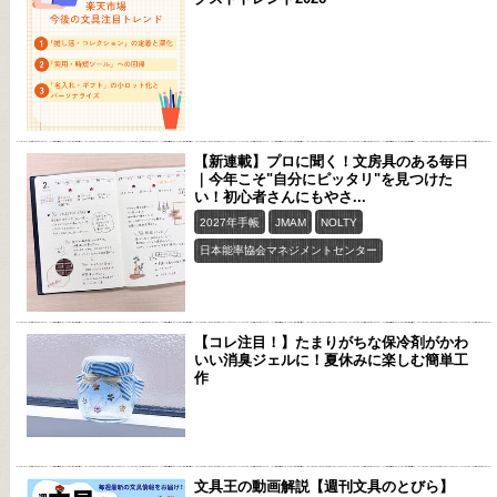
【新連載】プロに聞く！文房具のある毎日
｜今年こそ"自分にピッタリ"を見つけた
い！初心者さんにもやさ...
2027年手帳
JMAM
NOLTY
日本能率協会マネジメントセンター
【コレ注目！】たまりがちな保冷剤がかわ
いい消臭ジェルに！夏休みに楽しむ簡単工
作
文具王の動画解説【週刊文具のとびら】