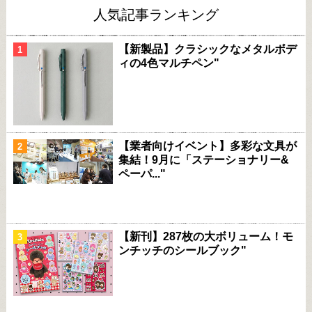
人気記事ランキング
【新製品】クラシックなメタルボデ
ィの4色マルチペン"
【業者向けイベント】多彩な文具が
集結！9月に「ステーショナリー&
ペーパ..."
【新刊】287枚の大ボリューム！モ
ンチッチのシールブック"