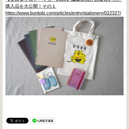
購入品を大公開！その１
https://www.buntobi.com/articles/entry/stationery/022327/