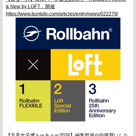
& New by LOFT」開催
https://www.buntobi.com/articles/entry/news/022279/
【文具女子博トーキョー2026】編集部員が自腹買いした