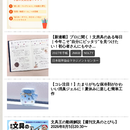
【新連載】プロに聞く！文房具のある毎日
｜今年こそ"自分にピッタリ"を見つけた
い！初心者さんにもやさ...
2027年手帳
JMAM
NOLTY
日本能率協会マネジメントセンター
【コレ注目！】たまりがちな保冷剤がかわ
いい消臭ジェルに！夏休みに楽しむ簡単工
作
文具王の動画解説【週刊文具のとびら】
2026年8月5日20:30〜