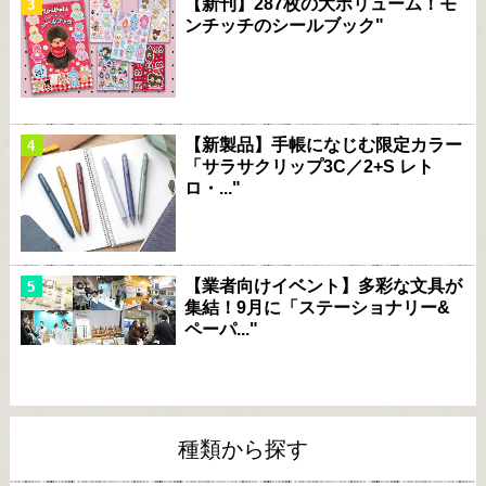
【新刊】287枚の大ボリューム！モ
ンチッチのシールブック"
【新製品】手帳になじむ限定カラー
「サラサクリップ3C／2+S レト
ロ・..."
【業者向けイベント】多彩な文具が
集結！9月に「ステーショナリー&
ペーパ..."
種類から探す