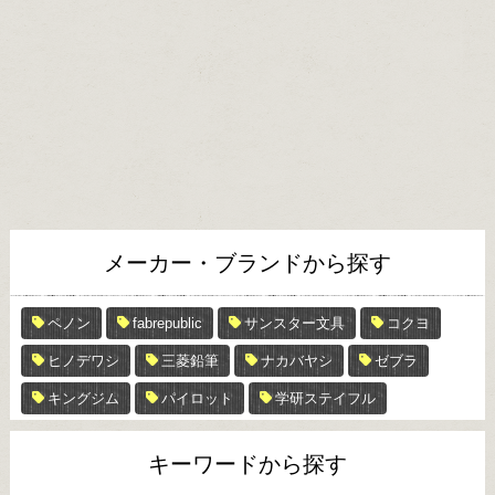
メーカー・ブランドから探す
ペノン
fabrepublic
サンスター文具
コクヨ
ヒノデワシ
三菱鉛筆
ナカバヤシ
ゼブラ
キングジム
パイロット
学研ステイフル
キーワードから探す