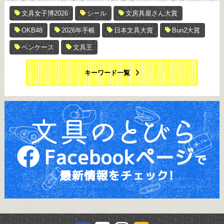
文具女子博2026
シール
文房具屋さん大賞
OKB48
2026年手帳
日本文具大賞
Bun2大賞
ペンケース
文具王
キーワード一覧