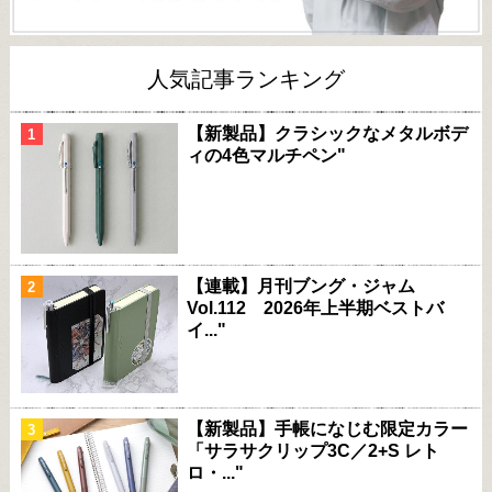
人気記事ランキング
【新製品】クラシックなメタルボデ
ィの4色マルチペン"
【連載】月刊ブング・ジャム
Vol.112 2026年上半期ベストバ
イ..."
【新製品】手帳になじむ限定カラー
「サラサクリップ3C／2+S レト
ロ・..."