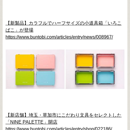
【新製品】カラフルでハーフサイズの小道具箱「いろこ
ばこ」が登場
https://www.buntobi.com/articles/entry/news/008967/
【新店舗】埼玉・草加市にこだわり文具をセレクトした
「NINE PALETTE」開店
https://www.buntobi.com/articles/entry/shop/022186/