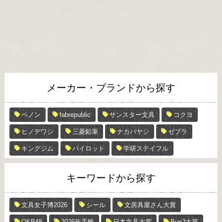
メーカー・ブランドから探す
ペノン
fabrepublic
サンスター文具
コクヨ
ヒノデワシ
三菱鉛筆
ナカバヤシ
ゼブラ
キングジム
パイロット
学研ステイフル
キーワードから探す
文具女子博2026
シール
文房具屋さん大賞
OKB48
2026年手帳
日本文具大賞
Bun2大賞