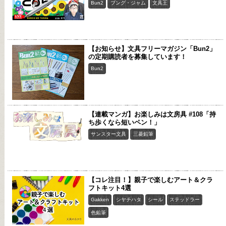
Bun2
ブング・ジャム
文具王
【お知らせ】文具フリーマガジン「Bun2」
の定期購読者を募集しています！
Bun2
【連載マンガ】お楽しみは文房具 #108「持
ち歩くなら短いペン！」
サンスター文具
三菱鉛筆
【コレ注目！】親子で楽しむアート＆クラ
フトキット4選
Gakken
シヤチハタ
シール
ステッドラー
色鉛筆