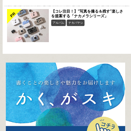
【コレ注目！】"写真を撮る＆残す"楽しさ
PR
を提案する「ナカメラシリーズ」
アルバム
ナカバヤシ