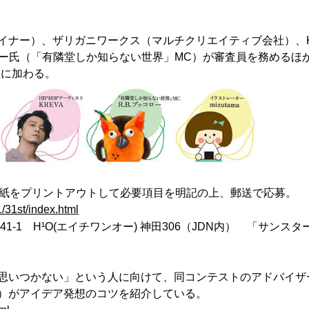
イナー）、ザリガニワークス（マルチクリエイティブ会社）、
ブッコロー氏（「有隣堂しか知らない世界」MC）が審査員を務めるほ
員に加わる。
⽤紙をプリントアウトして必要項⽬を明記の上、郵送で応募。
1/31st/index.html
1-1 H¹O(エイチワンオー) 神田306（JDN内） 「サンスタ
思いつかない」という人に向けて、同コンテストのアドバイザ
）がアイデア発想のコツを紹介している。