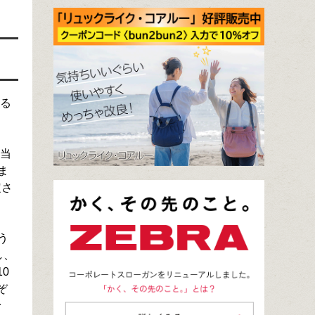
ある
業当
ま
定さ
う
し、
0
ぞ
予