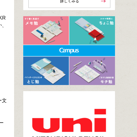
KR
か、
ー文
ー