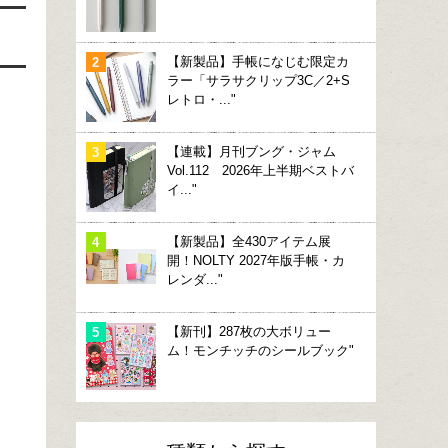
【新製品】手帳になじむ限定カ
ラー「サラサクリップ3C／2+S
レトロ・..."
【連載】月刊ブング・ジャム
Vol.112 2026年上半期ベストバ
イ..."
【新製品】全430アイテム展
開！NOLTY 2027年版手帳・カ
レンダ..."
【新刊】287枚の大ボリュー
ム！モンチッチのシールブック"