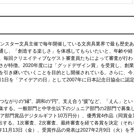
サンスター文具主催で毎年開催している文房具業界で最も歴史
通し、「創造する楽しさ」を体感してもらいたいと、年齢や経
。毎回クリエイティブなゲスト審査員たちによって審査が行わ
が特徴。2020年度には「グッドデザイン賞」を受賞し、創
を引き継いでいくことを目的とし開催されている。さらに、今
1日を「アイデアの日」として2007年に日本記念日協会に認
ながりの“縁”、調和の“円”、支え合う“援”など、「えん」とい
集する。一般部門と中学生以下のジュニア部門の2部門で募集
ニア部門賞品デジタルギフト10万円分）、優秀賞4作品（同賞金1
出する。1次審査、2次審査、最終審査を経て各賞を決定（それ
年11⽉13⽇（金）、受賞作品の発表は2027年2⽉9⽇（火）を