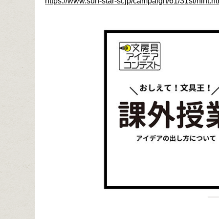
https://www.sun-star-st.jp/campaign/61/31st/hint.h