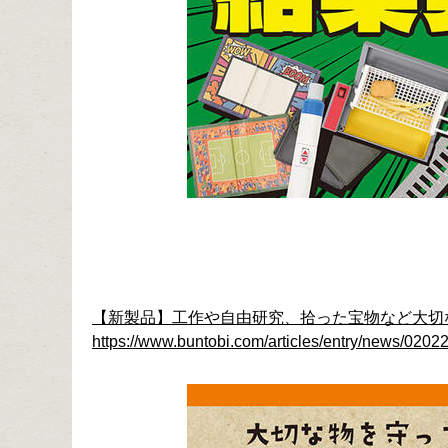
【新製品】工作や自由研究、拾った宝物など大切
https://www.buntobi.com/articles/entry/news/02022