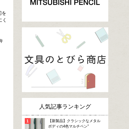
刃を
にく
キ
人気記事ランキング
【新製品】クラシックなメタル
ボディの4色マルチペン"