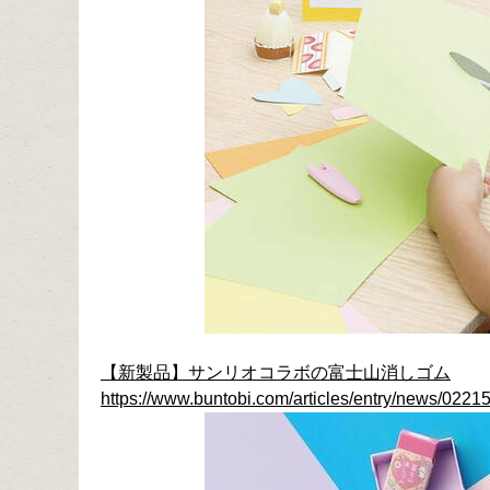
【新製品】サンリオコラボの富士山消しゴム
https://www.buntobi.com/articles/entry/news/02215