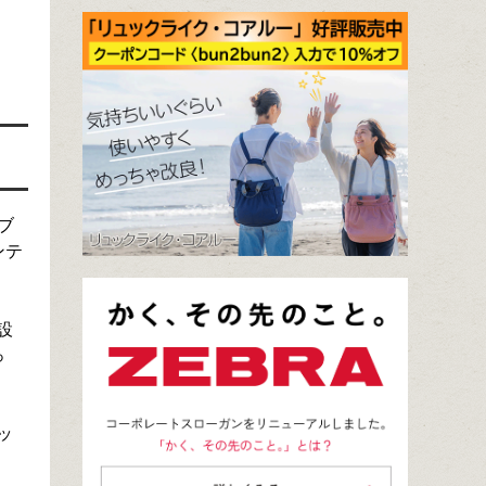
ブ
ンテ
設
っ
ッ