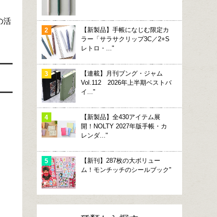
の活
【新製品】手帳になじむ限定カ
ラー「サラサクリップ3C／2+S
レトロ・..."
【連載】月刊ブング・ジャム
Vol.112 2026年上半期ベストバ
イ..."
【新製品】全430アイテム展
開！NOLTY 2027年版手帳・カ
レンダ..."
【新刊】287枚の大ボリュー
ム！モンチッチのシールブック"