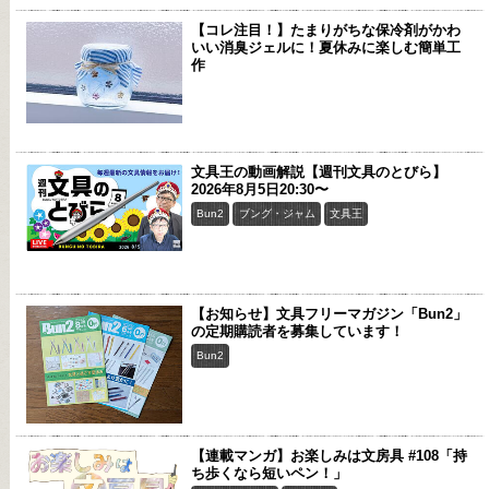
【コレ注目！】たまりがちな保冷剤がかわ
いい消臭ジェルに！夏休みに楽しむ簡単工
作
文具王の動画解説【週刊文具のとびら】
2026年8月5日20:30〜
Bun2
ブング・ジャム
文具王
【お知らせ】文具フリーマガジン「Bun2」
の定期購読者を募集しています！
Bun2
【連載マンガ】お楽しみは文房具 #108「持
ち歩くなら短いペン！」