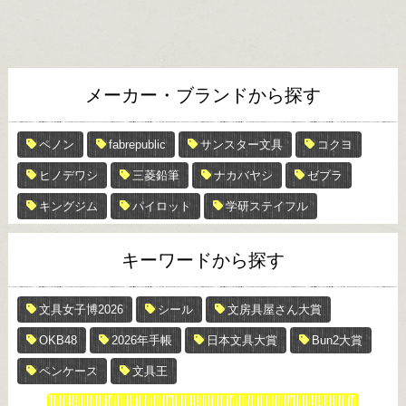
メーカー・ブランドから探す
ペノン
fabrepublic
サンスター文具
コクヨ
ヒノデワシ
三菱鉛筆
ナカバヤシ
ゼブラ
キングジム
パイロット
学研ステイフル
キーワードから探す
文具女子博2026
シール
文房具屋さん大賞
OKB48
2026年手帳
日本文具大賞
Bun2大賞
ペンケース
文具王