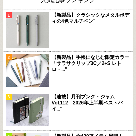
【新製品】クラシックなメタルボデ
ィの4色マルチペン"
【新製品】手帳になじむ限定カラー
「サラサクリップ3C／2+S レト
ロ・..."
【連載】月刊ブング・ジャム
Vol.112 2026年上半期ベストバ
イ..."