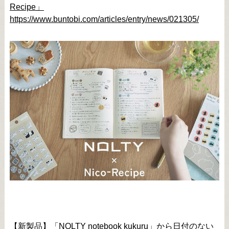
Recipe」
https://www.buntobi.com/articles/entry/news/021305/
【新製品】「NOLTY notebook kukuru」から日付のない