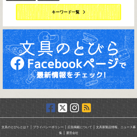
キーワード一覧
｜
｜
｜
文具のとびらとは？
プライバシーポリシー
広告掲載について
文具新製品情報、ニュース募
｜
集
運営会社