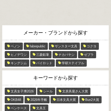
メーカー・ブランドから探す
ペノン
fabrepublic
サンスター文具
コクヨ
ヒノデワシ
三菱鉛筆
ナカバヤシ
ゼブラ
キングジム
パイロット
学研ステイフル
キーワードから探す
文具女子博2026
シール
文房具屋さん大賞
OKB48
2026年手帳
日本文具大賞
Bun2大賞
ペンケース
文具王