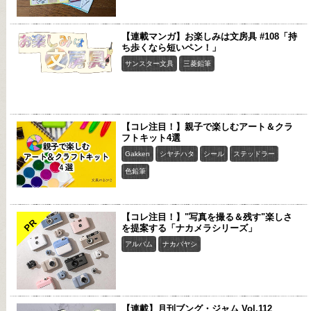
【連載マンガ】お楽しみは文房具 #108「持
ち歩くなら短いペン！」
サンスター文具
三菱鉛筆
【コレ注目！】親子で楽しむアート＆クラ
フトキット4選
Gakken
シヤチハタ
シール
ステッドラー
色鉛筆
【コレ注目！】"写真を撮る＆残す"楽しさ
PR
を提案する「ナカメラシリーズ」
アルバム
ナカバヤシ
【連載】月刊ブング・ジャム Vol.112