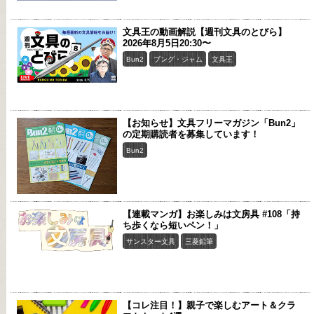
文具王の動画解説【週刊文具のとびら】
2026年8月5日20:30〜
Bun2
ブング・ジャム
文具王
【お知らせ】文具フリーマガジン「Bun2」
の定期購読者を募集しています！
Bun2
【連載マンガ】お楽しみは文房具 #108「持
ち歩くなら短いペン！」
サンスター文具
三菱鉛筆
【コレ注目！】親子で楽しむアート＆クラ