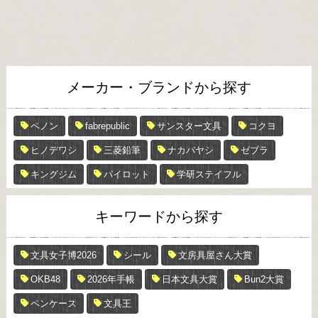
メーカー・ブランドから探す
ペノン
fabrepublic
サンスター文具
コクヨ
ヒノデワシ
三菱鉛筆
ナカバヤシ
ゼブラ
キングジム
パイロット
学研ステイフル
キーワードから探す
文具女子博2026
シール
文房具屋さん大賞
OKB48
2026年手帳
日本文具大賞
Bun2大賞
ペンケース
文具王