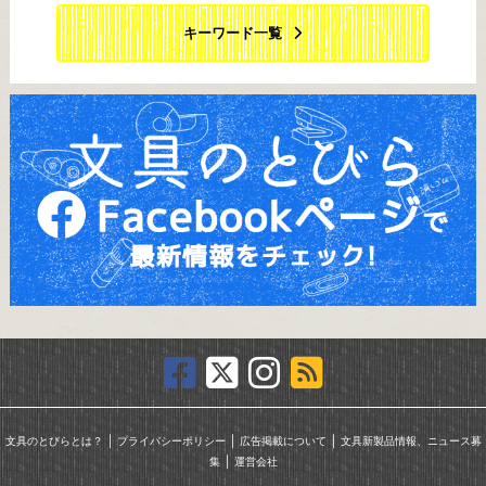
キーワード一覧
｜
｜
｜
文具のとびらとは？
プライバシーポリシー
広告掲載について
文具新製品情報、ニュース募
｜
集
運営会社