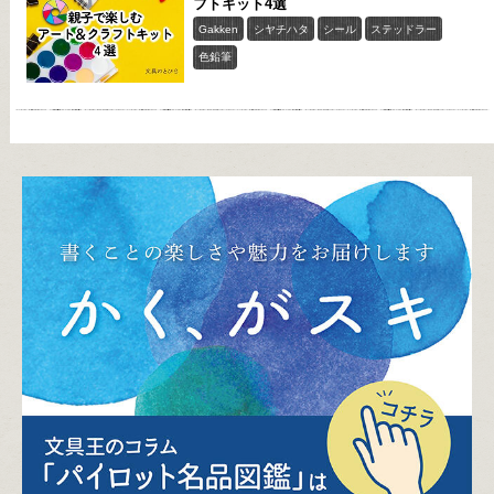
フトキット4選
Gakken
シヤチハタ
シール
ステッドラー
色鉛筆