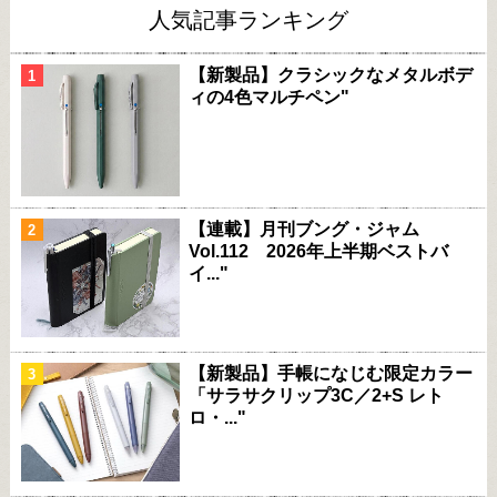
人気記事ランキング
【新製品】クラシックなメタルボデ
ィの4色マルチペン"
【連載】月刊ブング・ジャム
Vol.112 2026年上半期ベストバ
イ..."
【新製品】手帳になじむ限定カラー
「サラサクリップ3C／2+S レト
ロ・..."