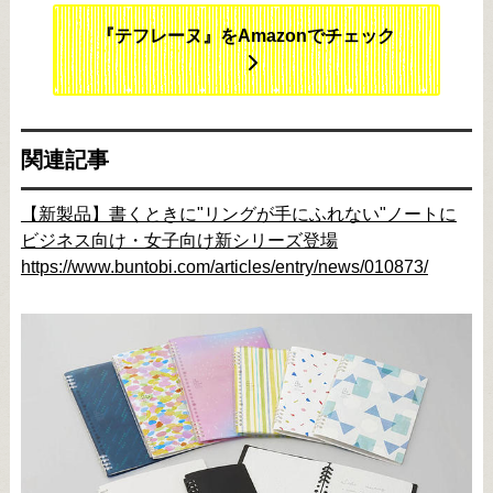
『テフレーヌ』をAmazonでチェック
関連記事
【新製品】書くときに"リングが手にふれない"ノートに
ビジネス向け・女子向け新シリーズ登場
https://www.buntobi.com/articles/entry/news/010873/