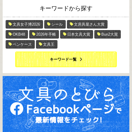
キーワードから探す
文具女子博2026
シール
文房具屋さん大賞
OKB48
2026年手帳
日本文具大賞
Bun2大賞
ペンケース
文具王
キーワード一覧