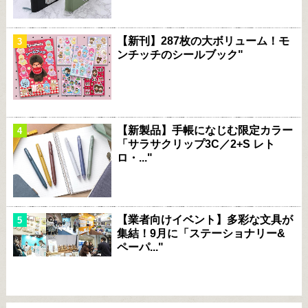
【新刊】287枚の大ボリューム！モ
ンチッチのシールブック"
【新製品】手帳になじむ限定カラー
「サラサクリップ3C／2+S レト
ロ・..."
【業者向けイベント】多彩な文具が
集結！9月に「ステーショナリー&
ペーパ..."