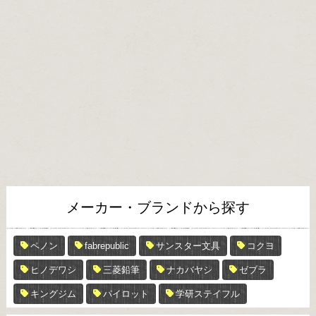
メーカー・ブランドから探す
ペノン
fabrepublic
サンスター文具
コクヨ
ヒノデワシ
三菱鉛筆
ナカバヤシ
ゼブラ
キングジム
パイロット
学研ステイフル