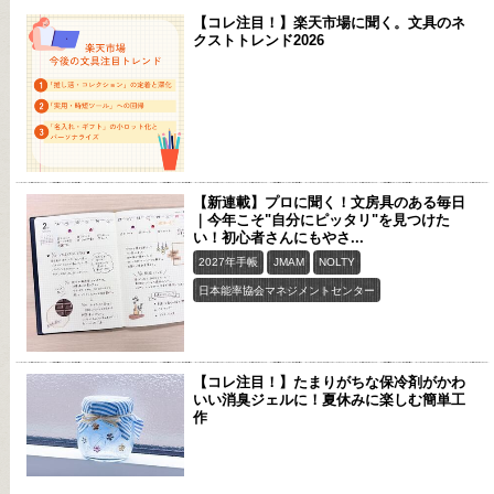
【コレ注目！】楽天市場に聞く。文具のネ
クストトレンド2026
【新連載】プロに聞く！文房具のある毎日
｜今年こそ"自分にピッタリ"を見つけた
い！初心者さんにもやさ...
2027年手帳
JMAM
NOLTY
日本能率協会マネジメントセンター
【コレ注目！】たまりがちな保冷剤がかわ
いい消臭ジェルに！夏休みに楽しむ簡単工
作