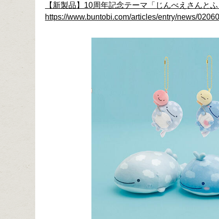
【新製品】10周年記念テーマ「じんべえさんと
https://www.buntobi.com/articles/entry/news/02060