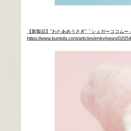
【新製品】"わたあめうさぎ"「シュガーココムー
https://www.buntobi.com/articles/entry/news/02054