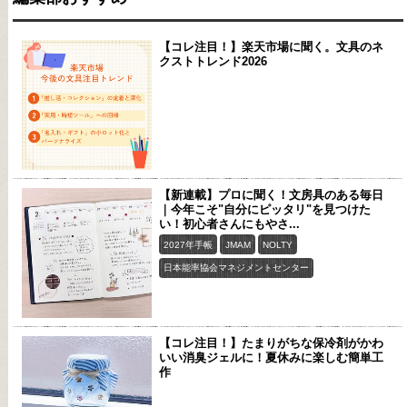
【コレ注目！】楽天市場に聞く。文具のネ
クストトレンド2026
【新連載】プロに聞く！文房具のある毎日
｜今年こそ"自分にピッタリ"を見つけた
い！初心者さんにもやさ...
2027年手帳
JMAM
NOLTY
日本能率協会マネジメントセンター
【コレ注目！】たまりがちな保冷剤がかわ
いい消臭ジェルに！夏休みに楽しむ簡単工
作