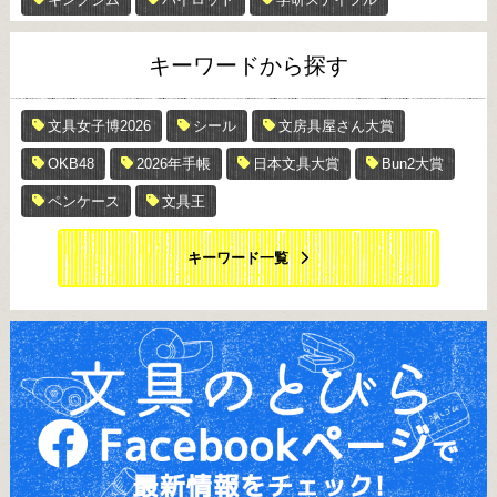
キーワードから探す
文具女子博2026
シール
文房具屋さん大賞
OKB48
2026年手帳
日本文具大賞
Bun2大賞
ペンケース
文具王
キーワード一覧