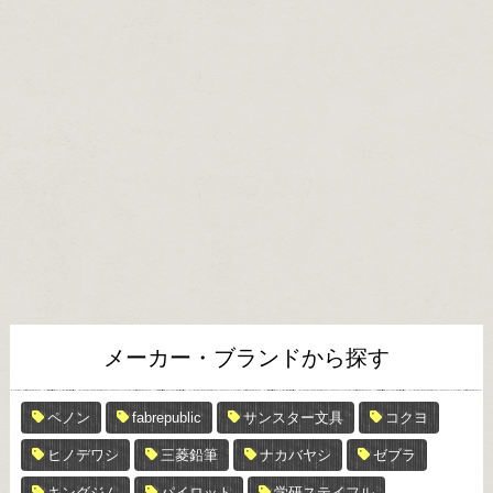
メーカー・ブランドから探す
ペノン
fabrepublic
サンスター文具
コクヨ
ヒノデワシ
三菱鉛筆
ナカバヤシ
ゼブラ
キングジム
パイロット
学研ステイフル