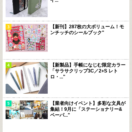
イ..."
【新刊】287枚の大ボリューム！モ
ンチッチのシールブック"
【新製品】手帳になじむ限定カラー
「サラサクリップ3C／2+S レト
ロ・..."
【業者向けイベント】多彩な文具が
集結！9月に「ステーショナリー&
ペーパ..."