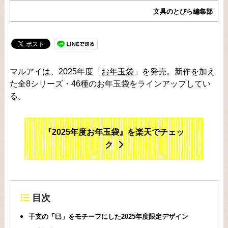
文具のとびら編集部
マルアイは、2025年度「
お年玉袋
」を発売。新作を加え
た全8シリーズ・46種のお年玉袋をラインアップしてい
る。
『2025年度お年玉袋』を楽天でチェッ
ク
目次
干支の「巳」をモチーフにした2025年度限定デザイン