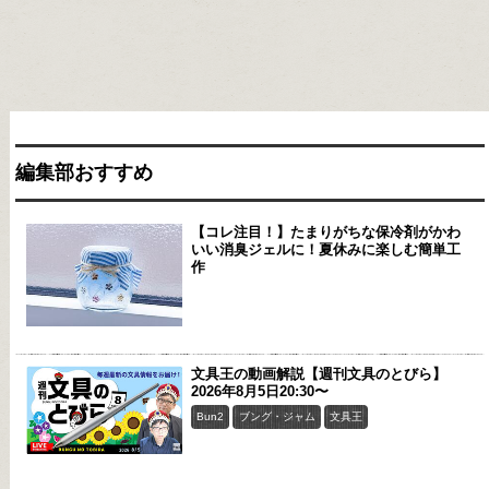
編集部おすすめ
【コレ注目！】たまりがちな保冷剤がかわ
いい消臭ジェルに！夏休みに楽しむ簡単工
作
文具王の動画解説【週刊文具のとびら】
2026年8月5日20:30〜
Bun2
ブング・ジャム
文具王