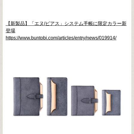
【新製品】「エヌ/ピアス」システム手帳に限定カラー新
登場
https://www.buntobi.com/articles/entry/news/019914/