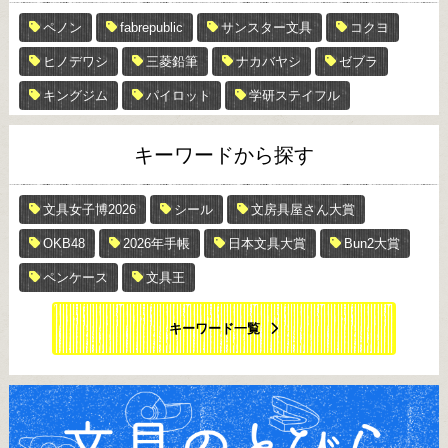
ペノン
fabrepublic
サンスター文具
コクヨ
ヒノデワシ
三菱鉛筆
ナカバヤシ
ゼブラ
キングジム
パイロット
学研ステイフル
キーワードから探す
文具女子博2026
シール
文房具屋さん大賞
OKB48
2026年手帳
日本文具大賞
Bun2大賞
ペンケース
文具王
キーワード一覧