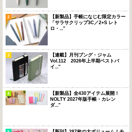
【新製品】手帳になじむ限定カラー
「サラサクリップ3C／2+S レト
ロ・..."
【連載】月刊ブング・ジャム
Vol.112 2026年上半期ベストバ
イ..."
【新製品】全430アイテム展開！
NOLTY 2027年版手帳・カレン
ダ..."
【新刊】287枚の大ボリューム！モ