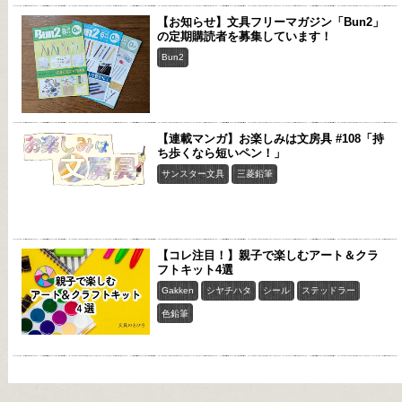
【お知らせ】文具フリーマガジン「Bun2」
の定期購読者を募集しています！
Bun2
【連載マンガ】お楽しみは文房具 #108「持
ち歩くなら短いペン！」
サンスター文具
三菱鉛筆
【コレ注目！】親子で楽しむアート＆クラ
フトキット4選
Gakken
シヤチハタ
シール
ステッドラー
色鉛筆