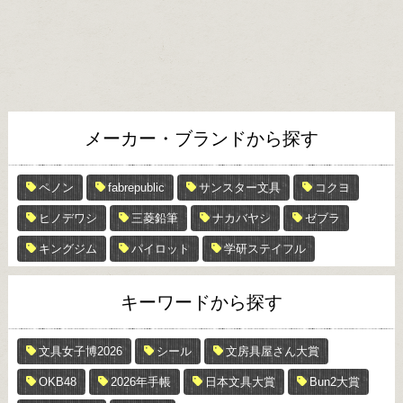
メーカー・ブランドから探す
ペノン
fabrepublic
サンスター文具
コクヨ
ヒノデワシ
三菱鉛筆
ナカバヤシ
ゼブラ
キングジム
パイロット
学研ステイフル
キーワードから探す
文具女子博2026
シール
文房具屋さん大賞
OKB48
2026年手帳
日本文具大賞
Bun2大賞