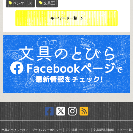
ペンケース
文具王
キーワード一覧
｜
｜
｜
文具のとびらとは？
プライバシーポリシー
広告掲載について
文具新製品情報、ニュース募