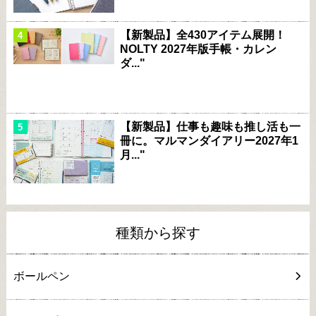
【新製品】全430アイテム展開！
NOLTY 2027年版手帳・カレン
ダ..."
【新製品】仕事も趣味も推し活も一
冊に。マルマンダイアリー2027年1
月..."
種類から探す
ボールペン