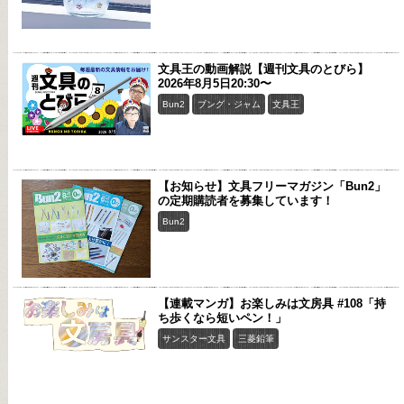
文具王の動画解説【週刊文具のとびら】
2026年8月5日20:30〜
Bun2
ブング・ジャム
文具王
【お知らせ】文具フリーマガジン「Bun2」
の定期購読者を募集しています！
Bun2
【連載マンガ】お楽しみは文房具 #108「持
ち歩くなら短いペン！」
サンスター文具
三菱鉛筆