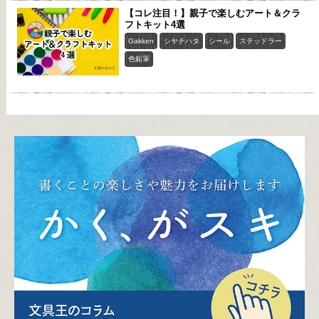
【コレ注目！】親子で楽しむアート＆クラ
フトキット4選
Gakken
シヤチハタ
シール
ステッドラー
色鉛筆