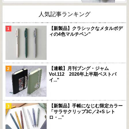
人気記事ランキング
【新製品】クラシックなメタルボデ
ィの4色マルチペン"
【連載】月刊ブング・ジャム
Vol.112 2026年上半期ベストバ
イ..."
【新製品】手帳になじむ限定カラー
「サラサクリップ3C／2+S レト
ロ・..."