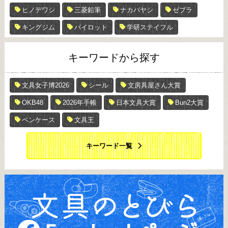
ヒノデワシ
三菱鉛筆
ナカバヤシ
ゼブラ
キングジム
パイロット
学研ステイフル
キーワードから探す
文具女子博2026
シール
文房具屋さん大賞
OKB48
2026年手帳
日本文具大賞
Bun2大賞
ペンケース
文具王
キーワード一覧