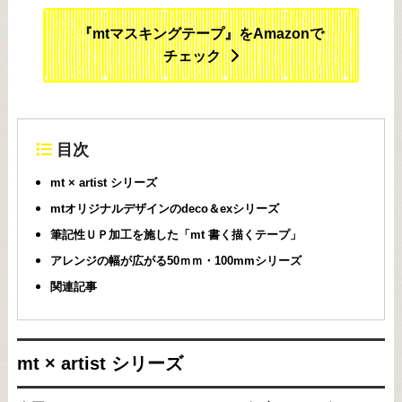
『mtマスキングテープ』をAmazonで
チェック
目次
mt × artist シリーズ
mtオリジナルデザインのdeco＆exシリーズ
筆記性ＵＰ加工を施した「mt 書く描くテープ」
アレンジの幅が広がる50ｍｍ・100mmシリーズ
関連記事
mt × artist シリーズ