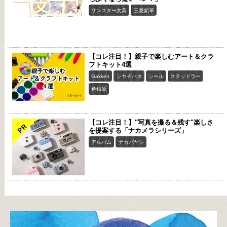
サンスター文具
三菱鉛筆
【コレ注目！】親子で楽しむアート＆クラ
フトキット4選
Gakken
シヤチハタ
シール
ステッドラー
色鉛筆
【コレ注目！】"写真を撮る＆残す"楽しさ
PR
を提案する「ナカメラシリーズ」
アルバム
ナカバヤシ