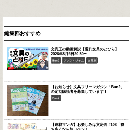
編集部おすすめ
文具王の動画解説【週刊文具のとびら】
2026年8月5日20:30〜
Bun2
ブング・ジャム
文具王
【お知らせ】文具フリーマガジン「Bun2」
の定期購読者を募集しています！
Bun2
【連載マンガ】お楽しみは文房具 #108「持
ち歩くなら短いペン！」