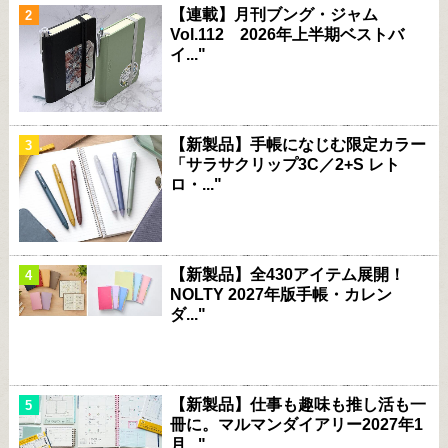
【連載】月刊ブング・ジャム
Vol.112 2026年上半期ベストバ
イ..."
【新製品】手帳になじむ限定カラー
「サラサクリップ3C／2+S レト
ロ・..."
【新製品】全430アイテム展開！
NOLTY 2027年版手帳・カレン
ダ..."
【新製品】仕事も趣味も推し活も一
冊に。マルマンダイアリー2027年1
月..."