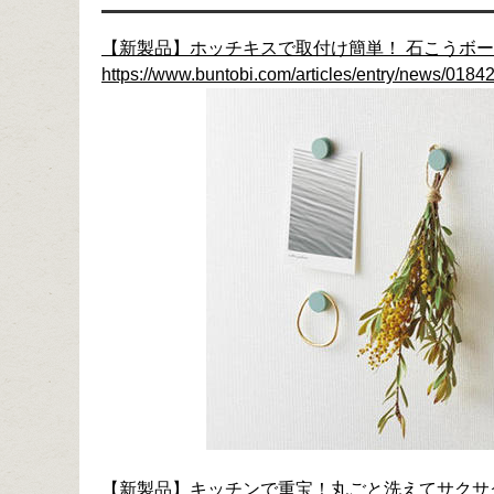
【新製品】ホッチキスで取付け簡単！ 石こうボ
https://www.buntobi.com/articles/entry/news/01842
【新製品】キッチンで重宝！丸ごと洗えてサクサ