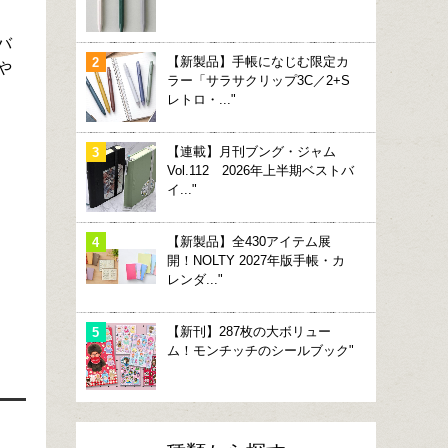
バ
【新製品】手帳になじむ限定カ
や
ラー「サラサクリップ3C／2+S
レトロ・..."
【連載】月刊ブング・ジャム
Vol.112 2026年上半期ベストバ
イ..."
【新製品】全430アイテム展
開！NOLTY 2027年版手帳・カ
レンダ..."
【新刊】287枚の大ボリュー
ム！モンチッチのシールブック"