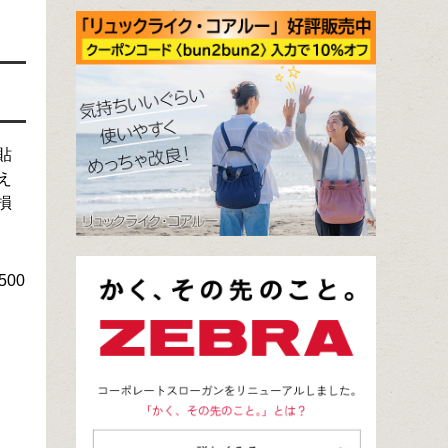
貼
え
損
00