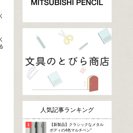
く
く
る
人気記事ランキング
【新製品】クラシックなメタル
ボディの4色マルチペン"