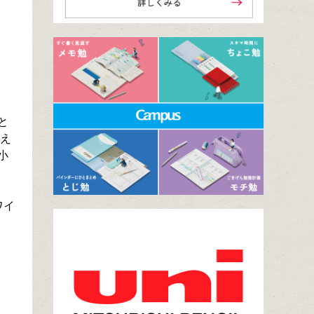
と
支え
小
ワイ