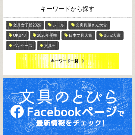
キーワードから探す
文具女子博2026
シール
文房具屋さん大賞
OKB48
2026年手帳
日本文具大賞
Bun2大賞
ペンケース
文具王
キーワード一覧