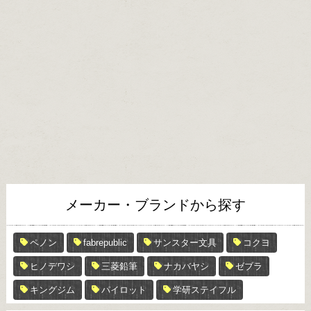
メーカー・ブランドから探す
ペノン
fabrepublic
サンスター文具
コクヨ
ヒノデワシ
三菱鉛筆
ナカバヤシ
ゼブラ
キングジム
パイロット
学研ステイフル