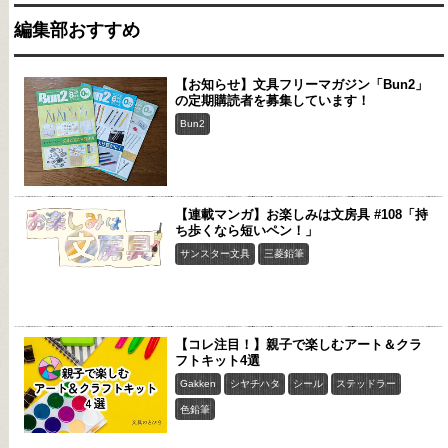
編集部おすすめ
【お知らせ】文具フリーマガジン「Bun2」
の定期購読者を募集しています！
Bun2
【連載マンガ】お楽しみは文房具 #108「持
ち歩くなら短いペン！」
サンスター文具
三菱鉛筆
【コレ注目！】親子で楽しむアート＆クラ
フトキット4選
Gakken
シヤチハタ
シール
ステッドラー
色鉛筆