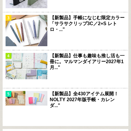
【新製品】手帳になじむ限定カラー
「サラサクリップ3C／2+S レト
ロ・..."
【新製品】仕事も趣味も推し活も一
冊に。マルマンダイアリー2027年1
月..."
【新製品】全430アイテム展開！
NOLTY 2027年版手帳・カレン
ダ..."