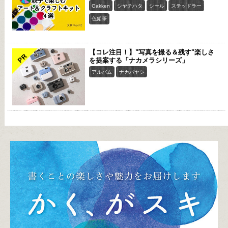
Gakken
シヤチハタ
シール
ステッドラー
色鉛筆
【コレ注目！】"写真を撮る＆残す"楽しさ
PR
を提案する「ナカメラシリーズ」
アルバム
ナカバヤシ