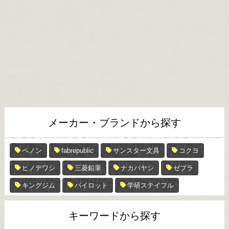
メーカー・ブランドから探す
ペノン
fabrepublic
サンスター文具
コクヨ
ヒノデワシ
三菱鉛筆
ナカバヤシ
ゼブラ
キングジム
パイロット
学研ステイフル
キーワードから探す