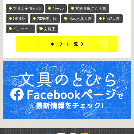
文具女子博2026
シール
文房具屋さん大賞
OKB48
2026年手帳
日本文具大賞
Bun2大賞
ペンケース
文具王
キーワード一覧