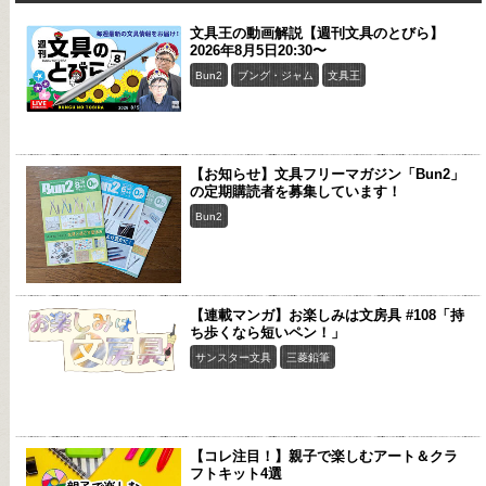
文具王の動画解説【週刊文具のとびら】
2026年8月5日20:30〜
Bun2
ブング・ジャム
文具王
【お知らせ】文具フリーマガジン「Bun2」
の定期購読者を募集しています！
Bun2
【連載マンガ】お楽しみは文房具 #108「持
ち歩くなら短いペン！」
サンスター文具
三菱鉛筆
【コレ注目！】親子で楽しむアート＆クラ
フトキット4選