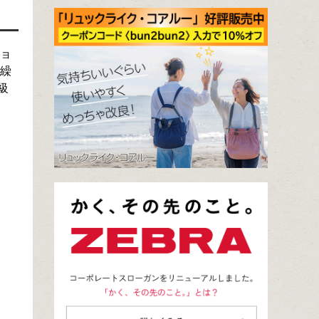
ショ
に繰
級