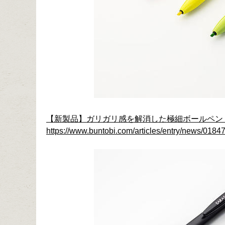
【新製品】ガリガリ感を解消した極細ボールペン「
https://www.buntobi.com/articles/entry/news/01847