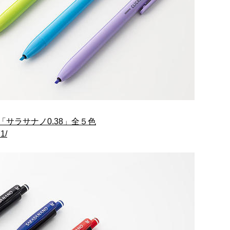
サラサナノ0.38」全５色
1/