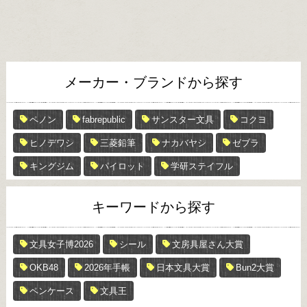
メーカー・ブランドから探す
ペノン
fabrepublic
サンスター文具
コクヨ
ヒノデワシ
三菱鉛筆
ナカバヤシ
ゼブラ
キングジム
パイロット
学研ステイフル
キーワードから探す
文具女子博2026
シール
文房具屋さん大賞
OKB48
2026年手帳
日本文具大賞
Bun2大賞
ペンケース
文具王