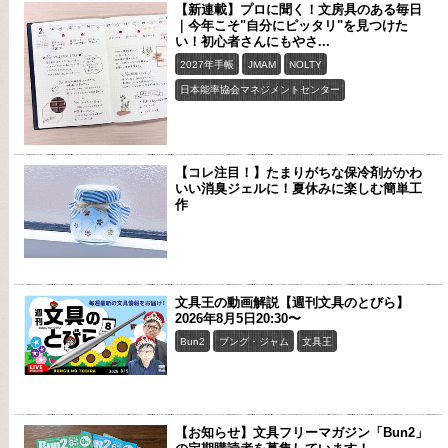
【新連載】プロに聞く！文房具のある毎日
｜今年こそ"自分にピッタリ"を見つけた
い！初心者さんにもやさ...
2027年手帳
JMAM
NOLTY
日本能率協会マネジメントセンター
【コレ注目！】たまりがちな保冷剤がかわ
いい消臭ジェルに！夏休みに楽しむ簡単工
作
文具王の動画解説【週刊文具のとびら】
2026年8月5日20:30〜
Bun2
ブング・ジャム
文具王
【お知らせ】文具フリーマガジン「Bun2」