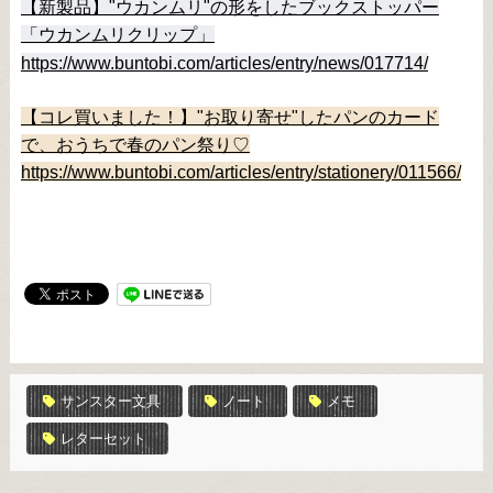
【新製品】"ウカンムリ"の形をしたブックストッパー
「ウカンムリクリップ」
https://www.buntobi.com/articles/entry/news/017714/
【コレ買いました！】"お取り寄せ"したパンのカード
で、おうちで春のパン祭り♡
https://www.buntobi.com/articles/entry/stationery/011566/
サンスター文具
ノート
メモ
レターセット