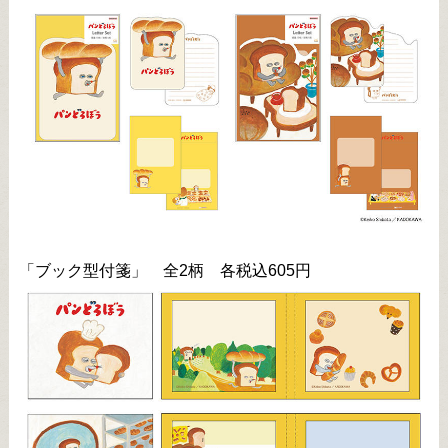
「ブック型付箋」 全2柄 各税込605円