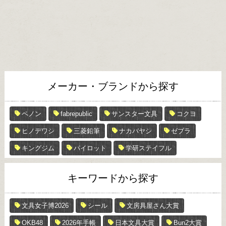
メーカー・ブランドから探す
ペノン
fabrepublic
サンスター文具
コクヨ
ヒノデワシ
三菱鉛筆
ナカバヤシ
ゼブラ
キングジム
パイロット
学研ステイフル
キーワードから探す
文具女子博2026
シール
文房具屋さん大賞
OKB48
2026年手帳
日本文具大賞
Bun2大賞