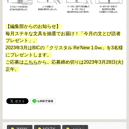
【編集部からのお知らせ】
毎月ステキな文具を抽選でお届け！「今月の文とび読者
プレゼント」。
2023年3月はBICの「クリスタル Re'New 1.0㎜」を3名様
にプレゼントします。
ご応募は
こちら
から。応募締め切りは2023年3月28日(火)
正午。