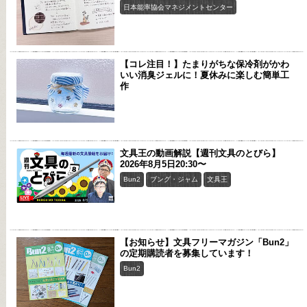
日本能率協会マネジメントセンター
【コレ注目！】たまりがちな保冷剤がかわ
いい消臭ジェルに！夏休みに楽しむ簡単工
作
文具王の動画解説【週刊文具のとびら】
2026年8月5日20:30〜
Bun2
ブング・ジャム
文具王
【お知らせ】文具フリーマガジン「Bun2」
の定期購読者を募集しています！
Bun2