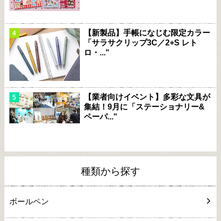
【新製品】手帳になじむ限定カラー
「サラサクリップ3C／2+S レト
ロ・..."
【業者向けイベント】多彩な文具が
集結！9月に「ステーショナリー&
ペーパ..."
種類から探す
ボールペン