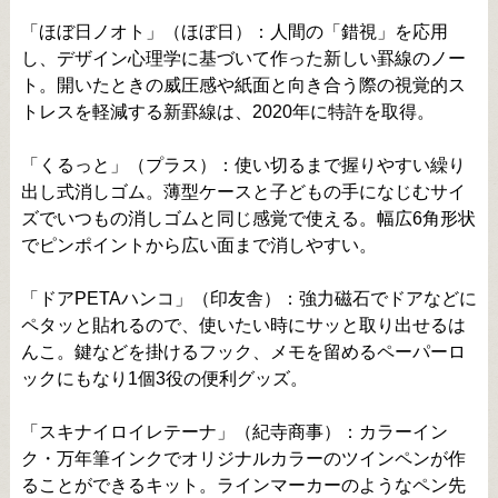
「ほぼ日ノオト」（ほぼ日）：人間の「錯視」を応用
し、デザイン心理学に基づいて作った新しい罫線のノー
ト。開いたときの威圧感や紙面と向き合う際の視覚的ス
トレスを軽減する新罫線は、2020年に特許を取得。
「くるっと」（プラス）：使い切るまで握りやすい繰り
出し式消しゴム。薄型ケースと子どもの手になじむサイ
ズでいつもの消しゴムと同じ感覚で使える。幅広6角形状
でピンポイントから広い面まで消しやすい。
「ドアPETAハンコ」（印友舎）：強力磁石でドアなどに
ペタッと貼れるので、使いたい時にサッと取り出せるは
んこ。鍵などを掛けるフック、メモを留めるペーパーロ
ックにもなり1個3役の便利グッズ。
「スキナイロイレテーナ」（紀寺商事）：カラーイン
ク・万年筆インクでオリジナルカラーのツインペンが作
ることができるキット。ラインマーカーのようなペン先