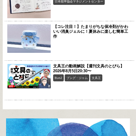
日本能率協会マネジメントセンター
【コレ注目！】たまりがちな保冷剤がかわ
いい消臭ジェルに！夏休みに楽しむ簡単工
作
文具王の動画解説【週刊文具のとびら】
2026年8月5日20:30〜
Bun2
ブング・ジャム
文具王