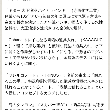
「ギター 大正浪漫 ハイカラインキ」（寺西化学工業）：
創業から105年という節目の年に原点に立ち返る意味も
込めて販売を決定した万年筆インキ。幅広く使える水性
染料で、大正浪漫を連想させる全8色で展開。
「Cohana トレイになる筒箱の道具入れ」（KAWAGUC
HI）：軽くて持ち運びにも便利な筒型の道具入れ。水平
に開くと作業がしやすいトレイになる。中敷きのマグネ
ットで中身がバラバラにならず、金属製のデスクには吸
い付くように開く。
「フレルコノート」（TRINUS）：名前の由来は「触れ
るこの手」。特殊印刷で再現した絶滅危惧種のスキンに
触れることができるノート。「表紙に触れること」とい
う新しいコンセプトをカタチにした。
「海のクレヨン」（スカパーJSAT）：衛星写真に写る実