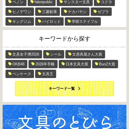
ペノン
fabrepublic
サンスター文具
コクヨ
ヒノデワシ
三菱鉛筆
ナカバヤシ
ゼブラ
キングジム
パイロット
学研ステイフル
キーワードから探す
文具女子博2026
シール
文房具屋さん大賞
OKB48
2026年手帳
日本文具大賞
Bun2大賞
ペンケース
文具王
キーワード一覧