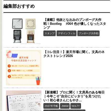
編集部おすすめ
【連載】他故となおみのブンボーグ大作
戦！Bootleg #064 色が優しくなったスタ
ンプ
スタンプ
デザインフィル
ブンボーグ大作戦
【コレ注目！】楽天市場に聞く。文具のネ
クストトレンド2026
【新連載】プロに聞く！文房具のある毎日
｜今年こそ"自分にピッタリ"を見つけた
い！初心者さんにもやさ...
2027年手帳
JMAM
NOLTY