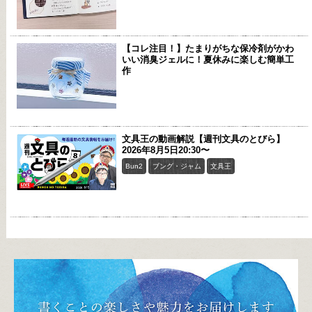
【コレ注目！】たまりがちな保冷剤がかわ
いい消臭ジェルに！夏休みに楽しむ簡単工
作
文具王の動画解説【週刊文具のとびら】
2026年8月5日20:30〜
Bun2
ブング・ジャム
文具王