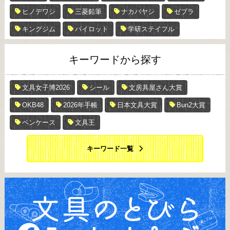
ヒノデワシ
三菱鉛筆
ナカバヤシ
ゼブラ
キングジム
パイロット
学研ステイフル
キーワードから探す
文具女子博2026
シール
文房具屋さん大賞
OKB48
2026年手帳
日本文具大賞
Bun2大賞
ペンケース
文具王
キーワード一覧