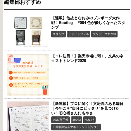
編集部おすすめ
【連載】他故となおみのブンボーグ大作
戦！Bootleg #064 色が優しくなったスタ
ンプ
スタンプ
デザインフィル
ブンボーグ大作戦
【コレ注目！】楽天市場に聞く。文具のネ
クストトレンド2026
【新連載】プロに聞く！文房具のある毎日
｜今年こそ"自分にピッタリ"を見つけた
い！初心者さんにもやさ...
2027年手帳
JMAM
NOLTY
日本能率協会マネジメントセンター