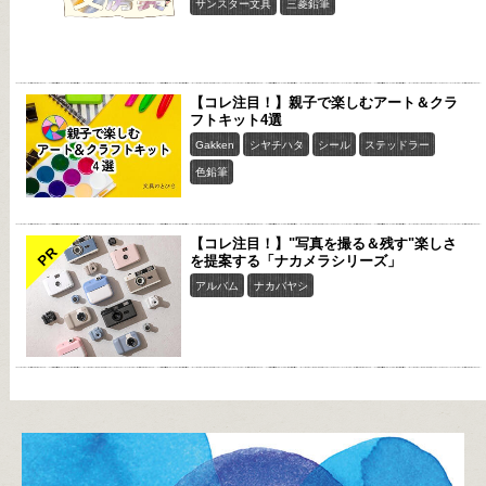
サンスター文具
三菱鉛筆
【コレ注目！】親子で楽しむアート＆クラ
フトキット4選
Gakken
シヤチハタ
シール
ステッドラー
色鉛筆
【コレ注目！】"写真を撮る＆残す"楽しさ
PR
を提案する「ナカメラシリーズ」
アルバム
ナカバヤシ