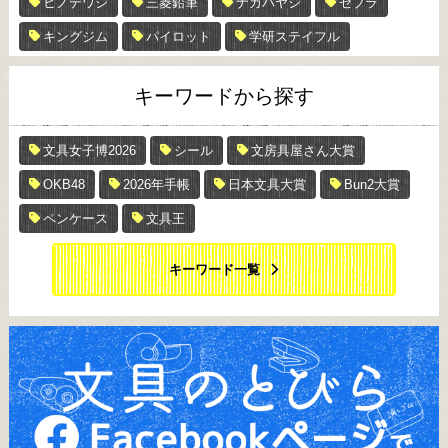
ヒノデワシ
三菱鉛筆
ナカバヤシ
ゼブラ
キングジム
パイロット
学研ステイフル
キーワードから探す
文具女子博2026
シール
文房具屋さん大賞
OKB48
2026年手帳
日本文具大賞
Bun2大賞
ペンケース
文具王
キーワード一覧