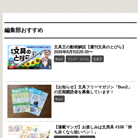
編集部おすすめ
文具王の動画解説【週刊文具のとびら】
2026年8月5日20:30〜
Bun2
ブング・ジャム
文具王
【お知らせ】文具フリーマガジン「Bun2」
の定期購読者を募集しています！
Bun2
【連載マンガ】お楽しみは文房具 #108「持
ち歩くなら短いペン！」