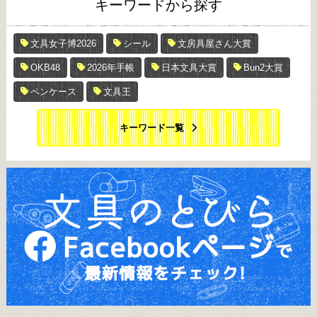
キーワードから探す
文具女子博2026
シール
文房具屋さん大賞
OKB48
2026年手帳
日本文具大賞
Bun2大賞
ペンケース
文具王
キーワード一覧