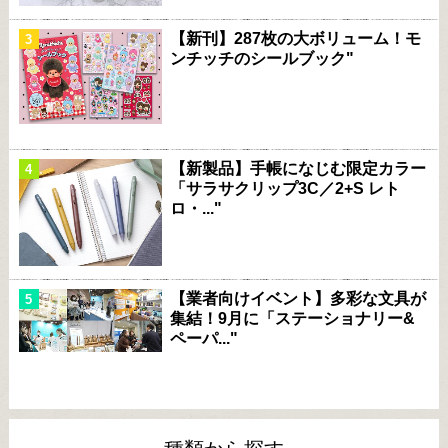
【新刊】287枚の大ボリューム！モ
ンチッチのシールブック"
【新製品】手帳になじむ限定カラー
「サラサクリップ3C／2+S レト
ロ・..."
【業者向けイベント】多彩な文具が
集結！9月に「ステーショナリー&
ペーパ..."