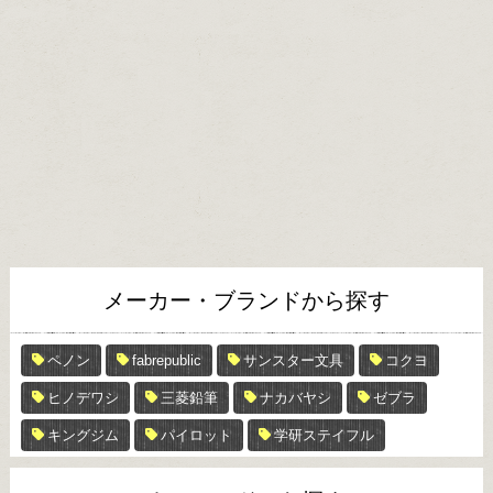
メーカー・ブランドから探す
ペノン
fabrepublic
サンスター文具
コクヨ
ヒノデワシ
三菱鉛筆
ナカバヤシ
ゼブラ
キングジム
パイロット
学研ステイフル