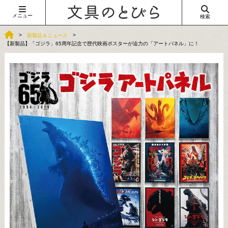
メニュー
検索
新製品＆ニュース
【新製品】「ゴジラ」65周年記念で歴代映画ポスターが迫力の「アートパネル」に！