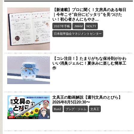
【新連載】プロに聞く！文房具のある毎日
｜今年こそ"自分にピッタリ"を見つけた
い！初心者さんにもやさ...
2027年手帳
JMAM
NOLTY
日本能率協会マネジメントセンター
【コレ注目！】たまりがちな保冷剤がかわ
いい消臭ジェルに！夏休みに楽しむ簡単工
作
文具王の動画解説【週刊文具のとびら】
2026年8月5日20:30〜
Bun2
ブング・ジャム
文具王